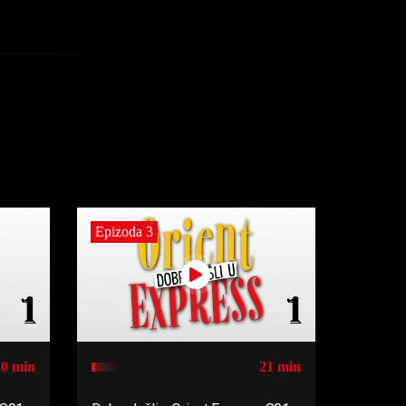
Epizoda 3
20 min
21 min