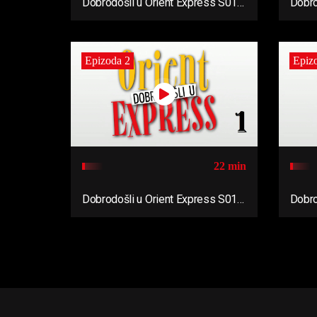
Dobrodošli u Orient Express S01
Dobro
Ep06
Ep05
Epizoda 2
Epiz
22 min
Dobrodošli u Orient Express S01
Dobro
Ep02
Ep01