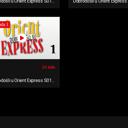
došli u Orient Express S01
Dobrodošli u Orient Express
Ep04
oda 1
24 min
došli u Orient Express S01