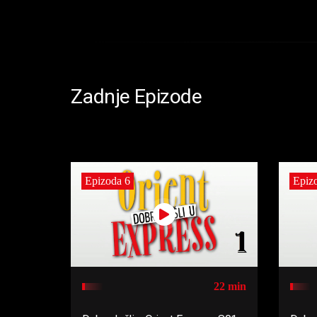
Zadnje Epizode
Epizoda 6
Epiz
22 min