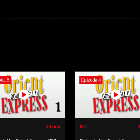
oda 5
Epizoda 4
20 min