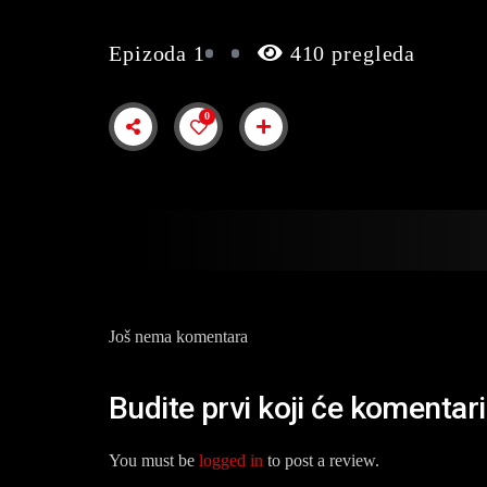
Epizoda 1
410 pregleda
0
Još nema komentara
Budite prvi koji će komentar
You must be
logged in
to post a review.