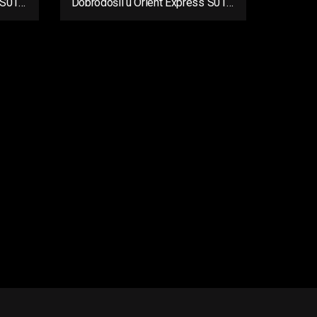
 S01
Dobrodošli u Orient Express S01
Ep03