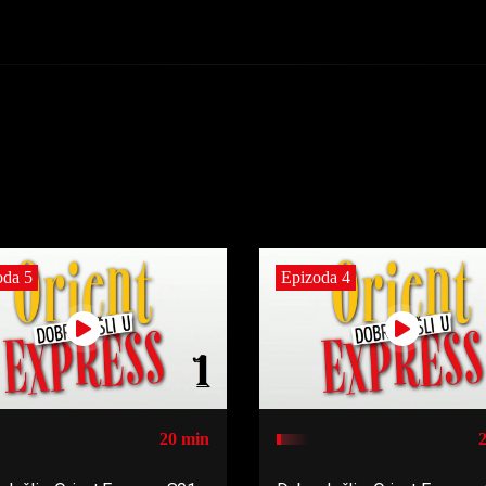
oda 5
Epizoda 4
20 min