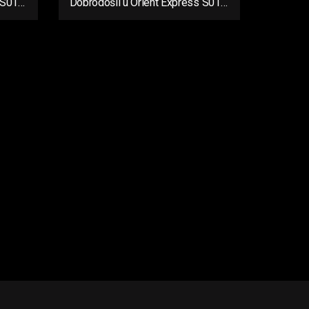
 S01
Dobrodošli u Orient Express S01
Ep03