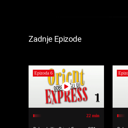
Zadnje Epizode
Epizoda 6
Epiz
22 min