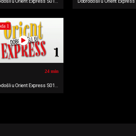
došli u Orient Express S01
Dobrodošli u Orient Express
Ep04
oda 1
24 min
došli u Orient Express S01