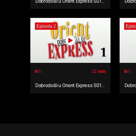
Dobrodošli u Orient Express S01
Dobro
Ep06
Ep05
Epizoda 2
Epiz
22 min
Dobrodošli u Orient Express S01
Dobro
Ep02
Ep01