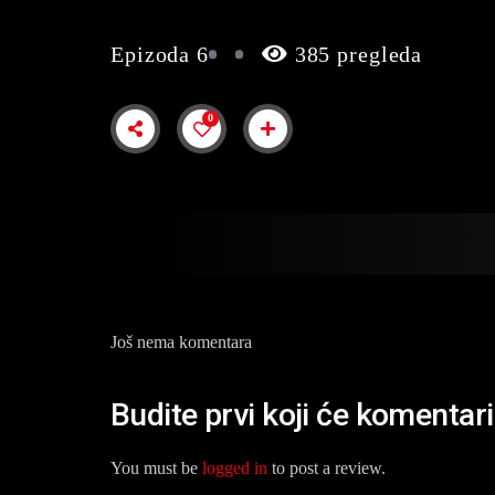
Epizoda 6
385 pregleda
0
Još nema komentara
Budite prvi koji će komentar
You must be
logged in
to post a review.