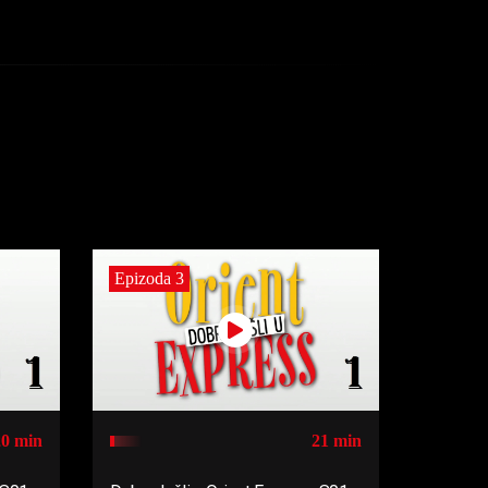
Epizoda 3
20 min
21 min