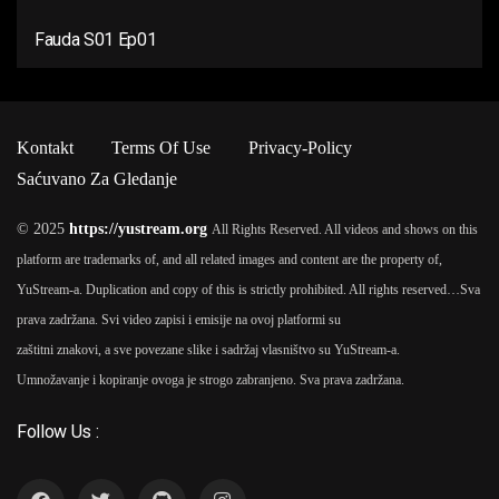
Fauda S01 Ep01
Kontakt
Terms Of Use
Privacy-Policy
Saćuvano Za Gledanje
© 2025
https://yustream.org
All Rights Reserved. All videos and shows on this
platform are trademarks of, and all related images and content are the property of,
YuStream-a. Duplication and copy of this is strictly prohibited. All rights reserved…
Sva
prava zadržana. Svi video zapisi i emisije na ovoj platformi su
zaštitni znakovi, a sve povezane slike i sadržaj vlasništvo su YuStream-a.
Umnožavanje i kopiranje ovoga je strogo zabranjeno. Sva prava zadržana.
Follow Us :