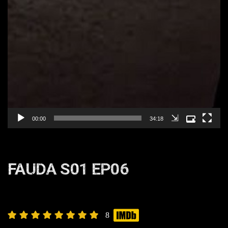
⇲
00:00
34:18
FAUDA S01 EP06
8