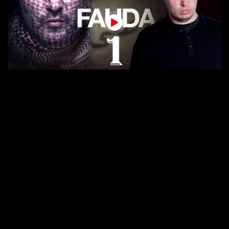
34 min
Fauda S01 Ep03
Epizoda 2