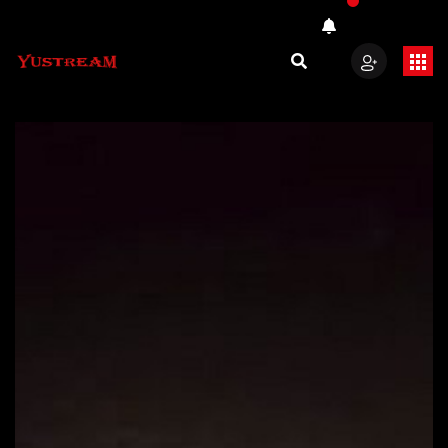
Video
Player