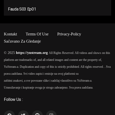
Fauda S03 Ep01
Kontakt
Terms Of Use
Privacy-Policy
Saćuvano Za Gledanje
© 2025
https://yustream.org
All Rights Reserved. All videos and shows on this
platform are trademarks of, and all related images and content are the property of,
YuStream-a. Duplication and copy of this is strictly prohibited. All rights reserved…
Sva
prava zadržana. Svi video zapisi i emisije na ovoj platformi su
zaštitni znakovi, a sve povezane slike i sadržaj vlasništvo su YuStream-a.
Umnožavanje i kopiranje ovoga je strogo zabranjeno. Sva prava zadržana.
Follow Us :