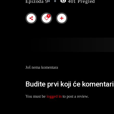
Epizoda 9
401 Pregled
0
Još nema komentara
Budite prvi koji će komentar
You must be
logged in
to post a review.