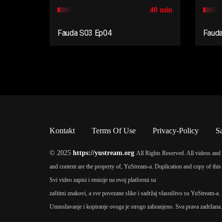
40 min
Fauda S03 Ep04
Faud
Kontakt
Terms Of Use
Privacy-Policy
S
© 2025
https://yustream.org
All Rights Reserved. All videos and 
and content are the property of, YuStream-a. Duplication and copy of this 
Svi video zapisi i emisije na ovoj platformi su
zaštitni znakovi, a sve povezane slike i sadržaj vlasništvo su YuStream-a.
Umnožavanje i kopiranje ovoga je strogo zabranjeno. Sva prava zadržana.