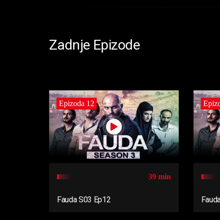
Zadnje Epizode
Epizoda 12
Epiz
39 min
Fauda S03 Ep12
Faud