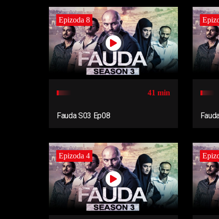
Epizoda 8
Epiz
41 min
Fauda S03 Ep08
Faud
Epizoda 4
Epiz