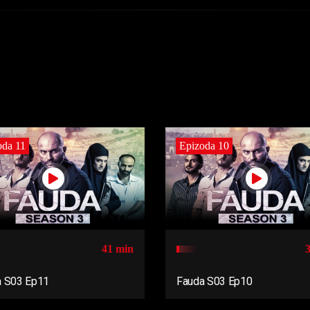
oda 11
Epizoda 10
41 min
a S03 Ep11
Fauda S03 Ep10