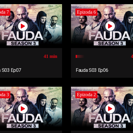
oda 7
Epizoda 6
41 min
a S03 Ep07
Fauda S03 Ep06
oda 3
Epizoda 2