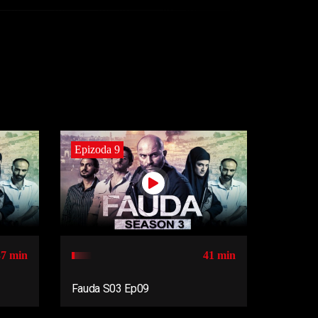
Epizoda 9
37 min
41 min
Fauda S03 Ep09