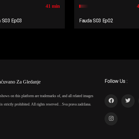
41 min
a S03 Ep03
Fauda S03 Ep02
Follow Us :
aćuvano Za Gledanje
shows on this platform are trademarks of, and all related images
is strictly prohibited. All rights reserved…
Sva prava zadržana.