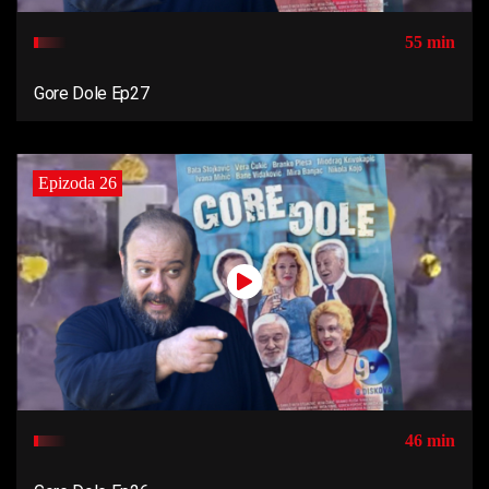
55 min
Gore Dole Ep27
Epizoda 26
46 min