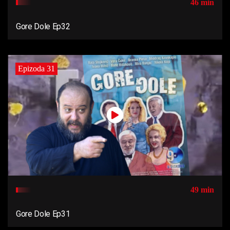
46 min
Gore Dole Ep32
Epizoda 31
49 min
Gore Dole Ep31