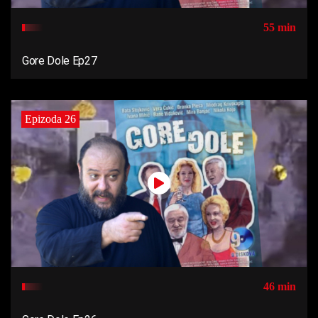
55 min
Gore Dole Ep27
Epizoda 26
46 min