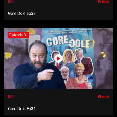
46 min
Gore Dole Ep32
Epizoda 31
49 min
Gore Dole Ep31