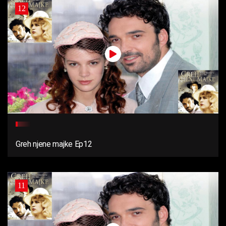
12
Greh njene majke Ep12
11