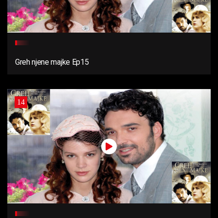
Greh njene majke Ep15
14