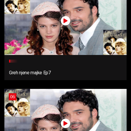
Greh njene majke Ep7
06