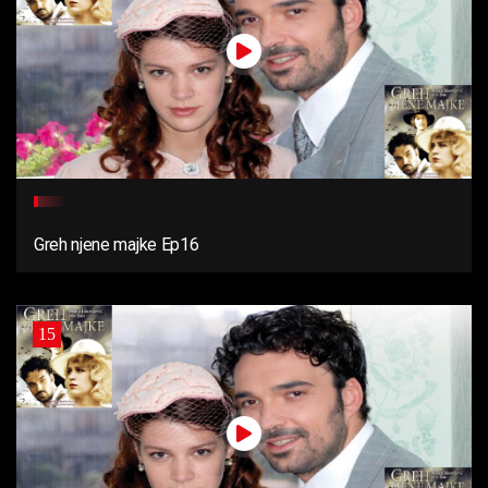
Greh njene majke Ep16
15