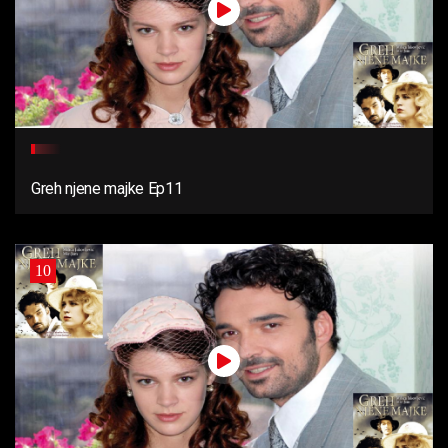
Greh njene majke Ep11
10