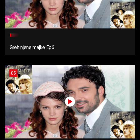
Greh njene majke Ep6
05