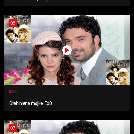
08
Greh njene majke Ep8
07