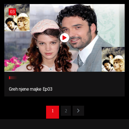
03
Greh njene majke Ep03
1
2