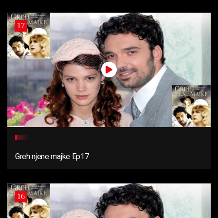
17
Greh njene majke Ep17
16