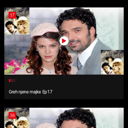
17
Greh njene majke Ep17
16