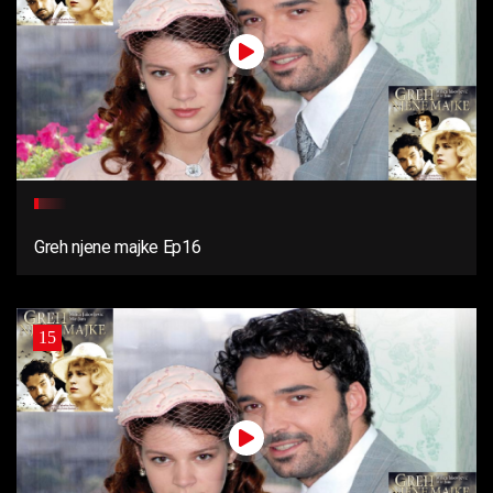
Greh njene majke Ep16
15