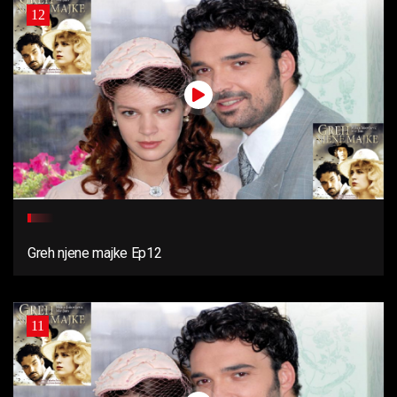
12
Greh njene majke Ep12
11