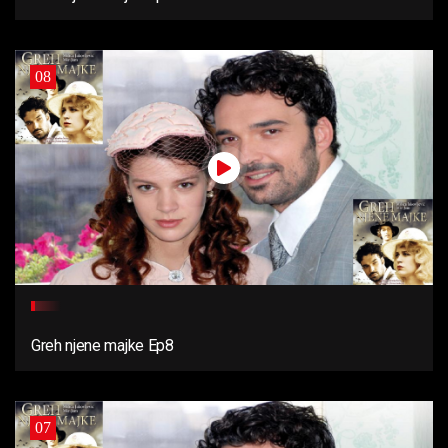
08
Greh njene majke Ep8
07