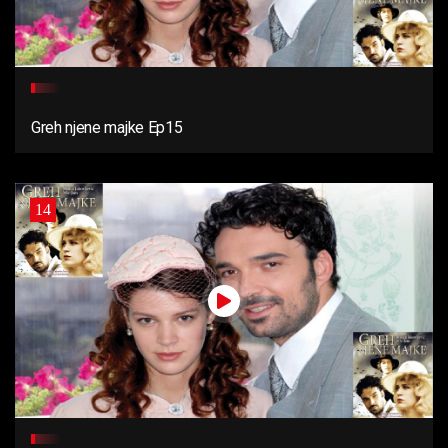
Greh njene majke Ep15
14