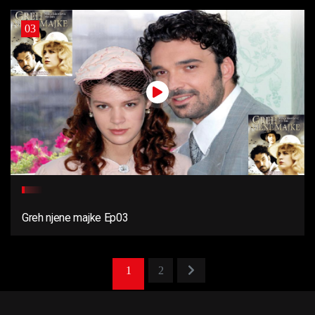
03
Greh njene majke Ep03
1
2