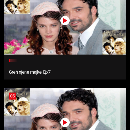
Greh njene majke Ep7
06