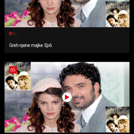
Greh njene majke Ep6
05