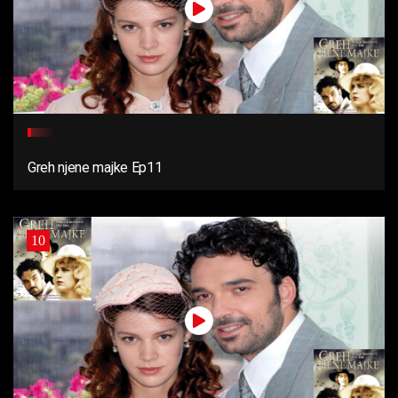
Greh njene majke Ep11
10