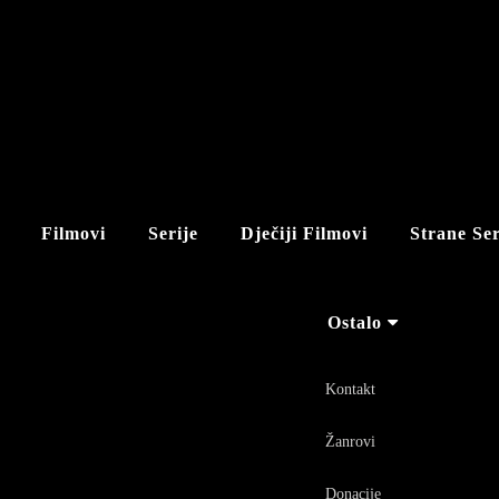
Filmovi
Serije
Dječiji Filmovi
Strane Ser
Ostalo
Kontakt
Žanrovi
Donacije