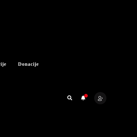
ije
Donacije