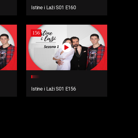
Istine i Laži S01 E160
156
Istine i Laži S01 E156