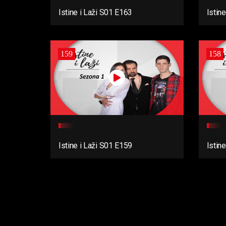
Istine i Laži S01 E163
Istin
159
158
Istine i Laži S01 E159
Istin