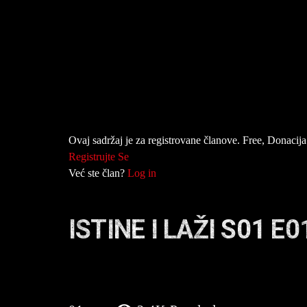
Ovaj sadržaj je za registrovane članove. Free, Donacija 
Registrujte Se
Već ste član?
Log in
ISTINE I LAŽI S01 E0