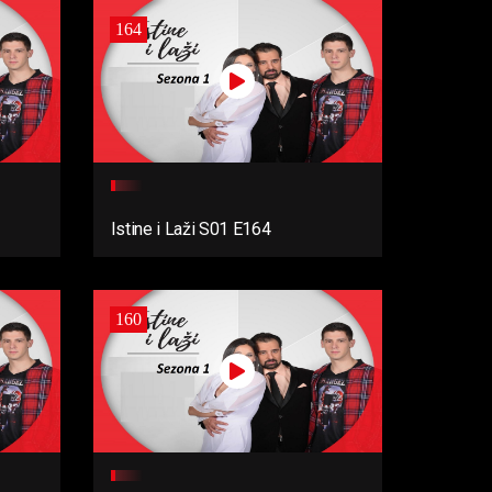
164
Istine i Laži S01 E164
160