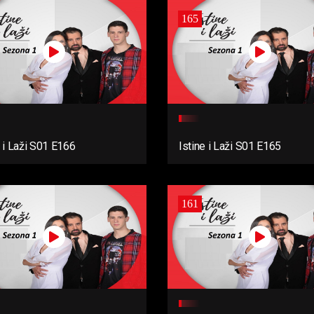
165
e i Laži S01 E166
Istine i Laži S01 E165
161