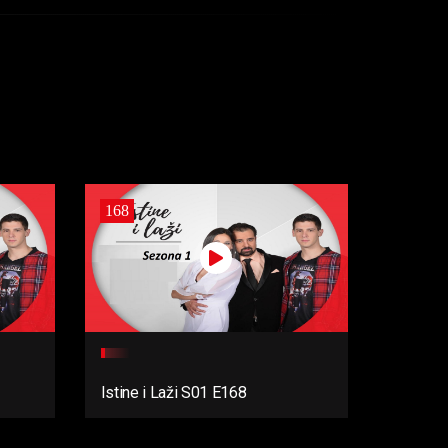
168
Istine i Laži S01 E168