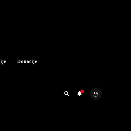
ije
Donacije