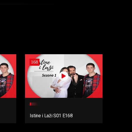
168
Istine i Laži S01 E168