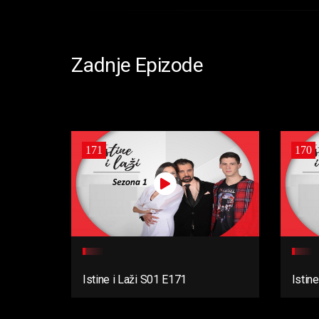
Zadnje Epizode
171
170
Istine i Laži S01 E171
Istin