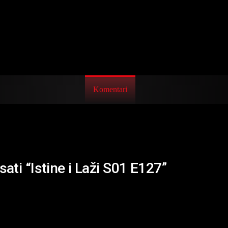
Komentari
sati “Istine i Laži S01 E127”