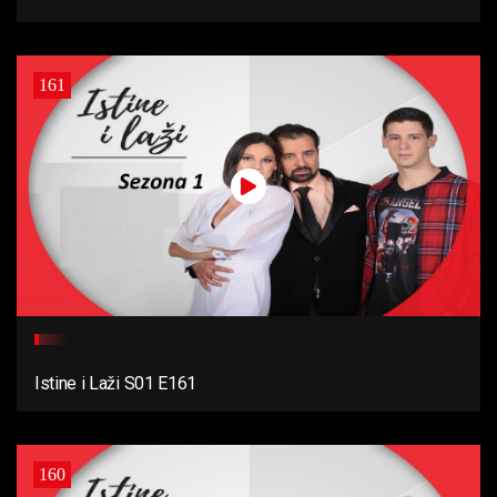
161
Istine i Laži S01 E161
160