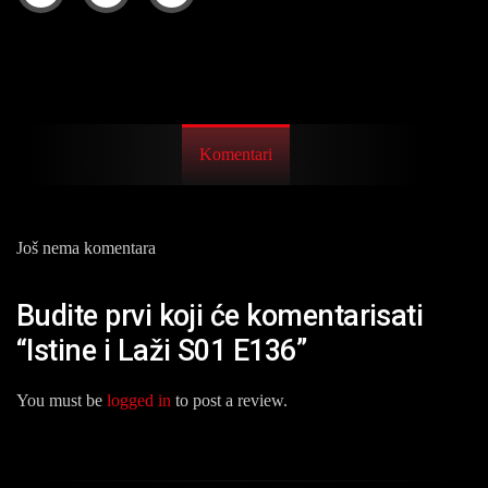
Komentari
Još nema komentara
Budite prvi koji će komentarisati
“Istine i Laži S01 E136”
You must be
logged in
to post a review.