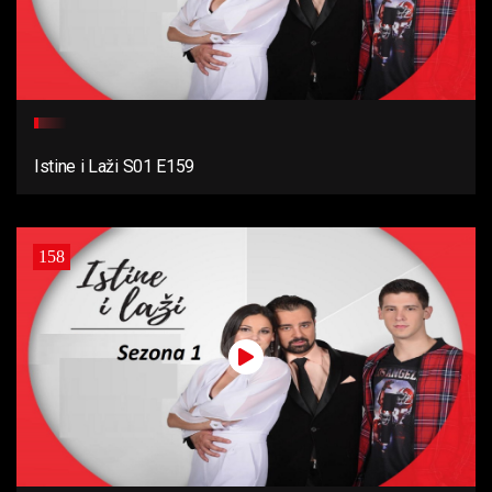
Istine i Laži S01 E159
158