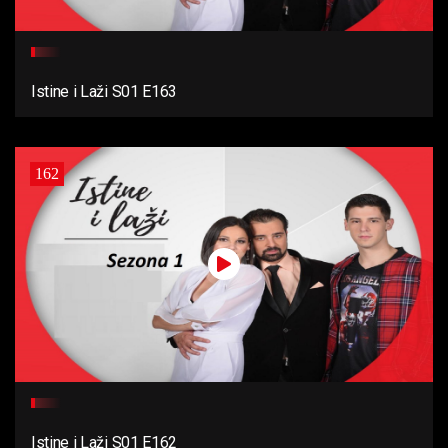
Istine i Laži S01 E163
162
Istine i Laži S01 E162