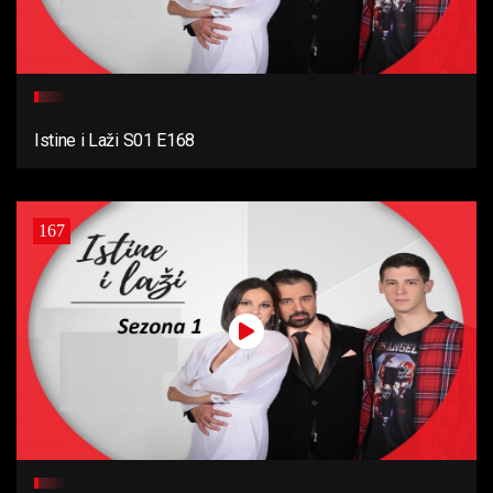
Istine i Laži S01 E168
167