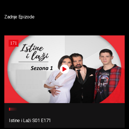
Zadnje Epizode
171
Istine i Laži S01 E171