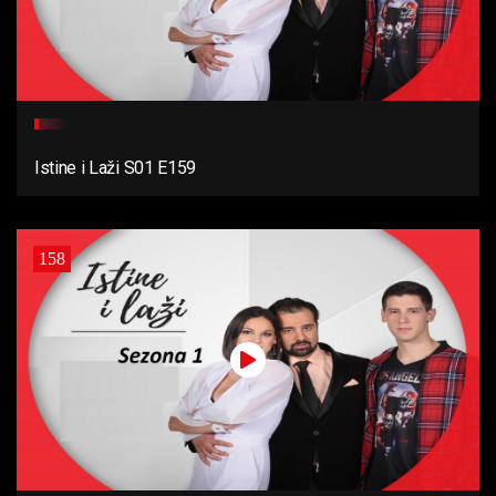
Istine i Laži S01 E159
158