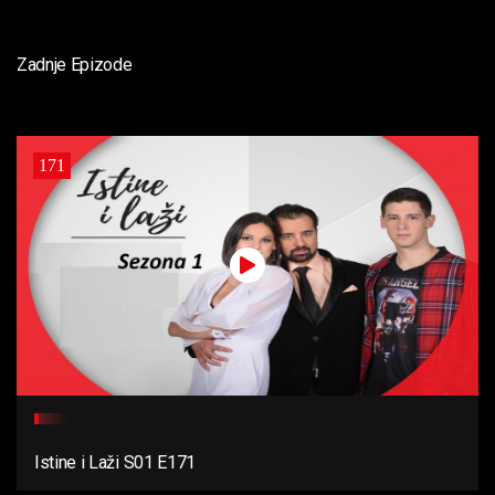
Zadnje Epizode
171
Istine i Laži S01 E171