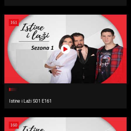
161
Istine i Laži S01 E161
160