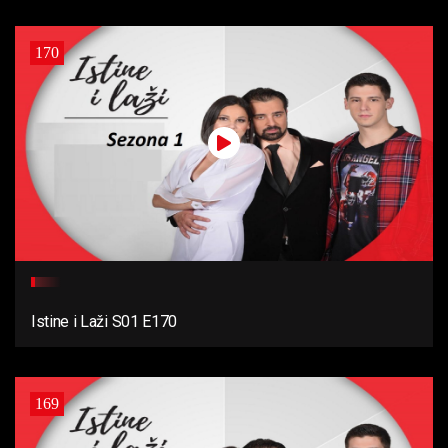
170
Istine i Laži S01 E170
169