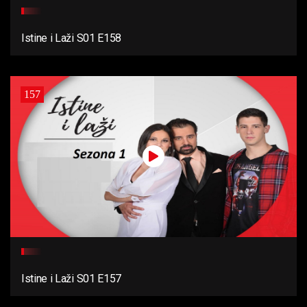
Istine i Laži S01 E158
157
Istine i Laži S01 E157