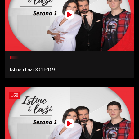
Istine i Laži S01 E169
168