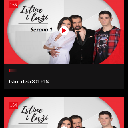
165
Istine i Laži S01 E165
164