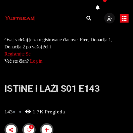
Ovaj sadržaj je za registrovane članove. Free, Donacija 1, i
Donacija 2 po vašoj želji
Registrujte Se
Već ste član?
Log in
ISTINE I LAŽI S01 E143
143
1.7K Pregleda
0