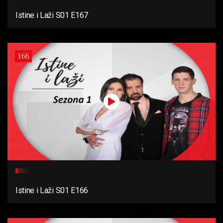
Istine i Laži S01 E167
166
Istine i Laži S01 E166