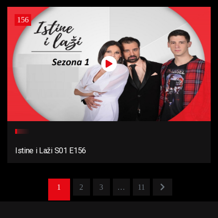
156
Istine i Laži S01 E156
1
2
3
…
11