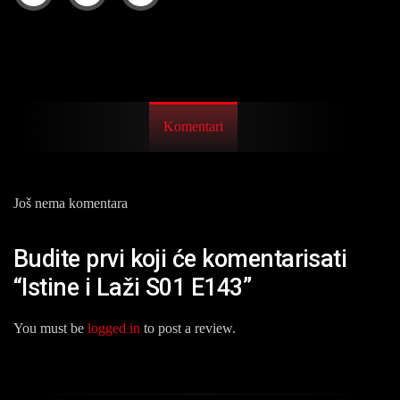
Komentari
Još nema komentara
Budite prvi koji će komentarisati
“Istine i Laži S01 E143”
You must be
logged in
to post a review.