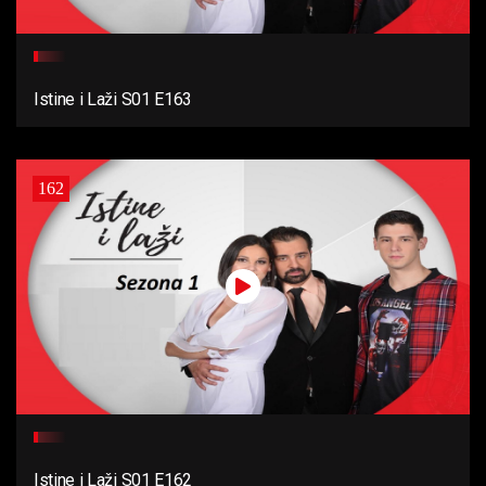
Istine i Laži S01 E163
162
Istine i Laži S01 E162