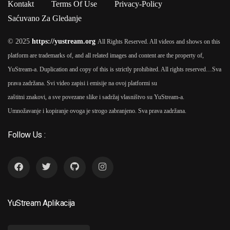
Kontakt
Terms Of Use
Privacy-Policy
Saćuvano Za Gledanje
© 2025
https://yustream.org
All Rights Reserved. All videos and shows on this
platform are trademarks of, and all related images and content are the property of,
YuStream-a. Duplication and copy of this is strictly prohibited. All rights reserved…
Sva
prava zadržana. Svi video zapisi i emisije na ovoj platformi su
zaštitni znakovi, a sve povezane slike i sadržaj vlasništvo su YuStream-a.
Umnožavanje i kopiranje ovoga je strogo zabranjeno. Sva prava zadržana.
Follow Us :
YuStream Aplikacija