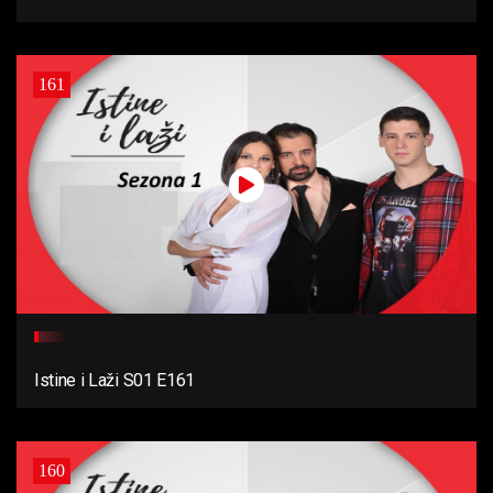
161
Istine i Laži S01 E161
160