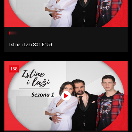
Istine i Laži S01 E159
158