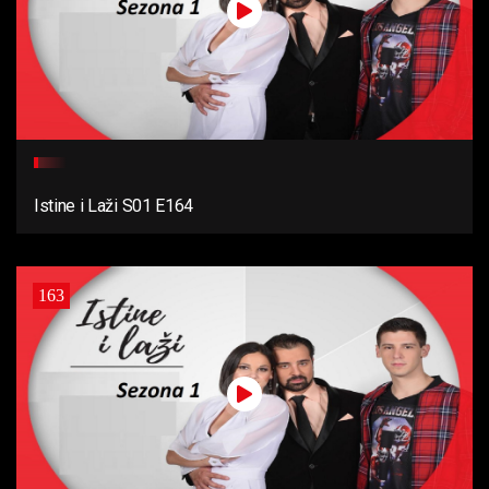
Istine i Laži S01 E164
163