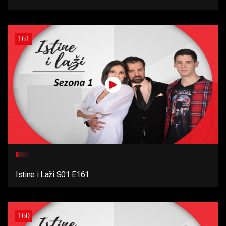
161
Istine i Laži S01 E161
160