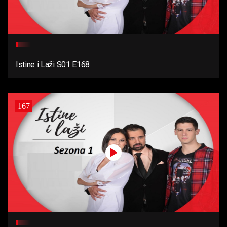
Istine i Laži S01 E168
167