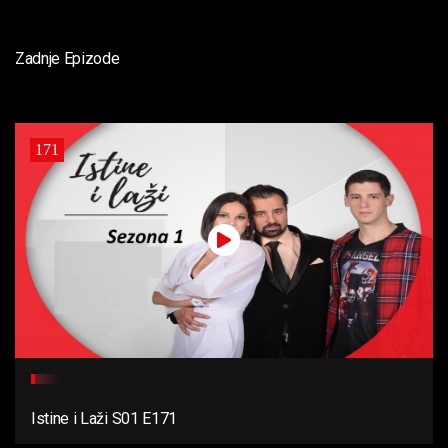
Zadnje Epizode
171
Istine i Laži S01 E171