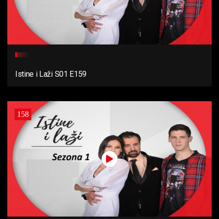
Istine i Laži S01 E159
158