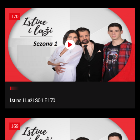
170
Istine i Laži S01 E170
169