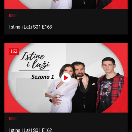
Istine i Laži S01 E163
162
Istine i Laži S01 E162