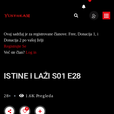
Ovaj sadržaj je za registrovane članove. Free, Donacija 1, i
Donacija 2 po vašoj želji
Registrujte Se
Već ste član?
Log in
ISTINE I LAŽI S01 E28
28
1.6K Pregleda
0