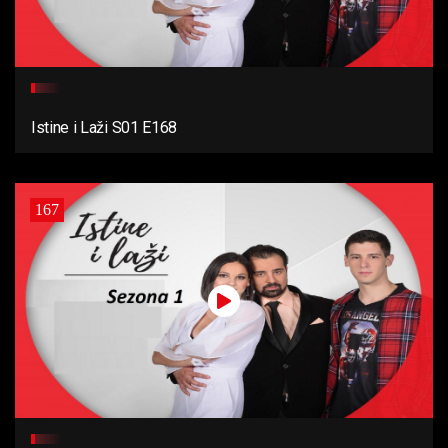
Istine i Laži S01 E168
167