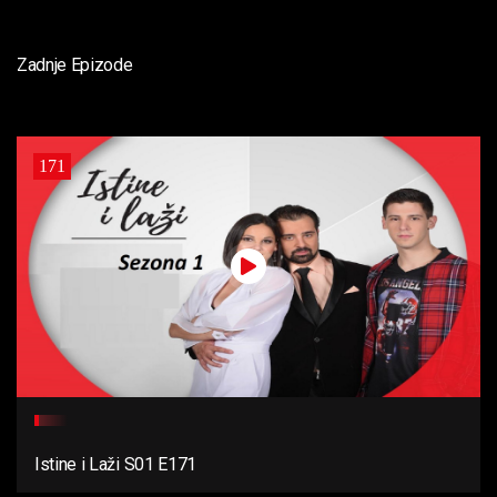
Zadnje Epizode
171
Istine i Laži S01 E171