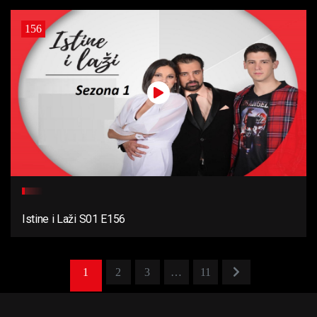
156
Istine i Laži S01 E156
1
2
3
…
11