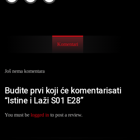
Komentari
Još nema komentara
Budite prvi koji će komentarisati
“Istine i Laži S01 E28”
You must be
logged in
to post a review.