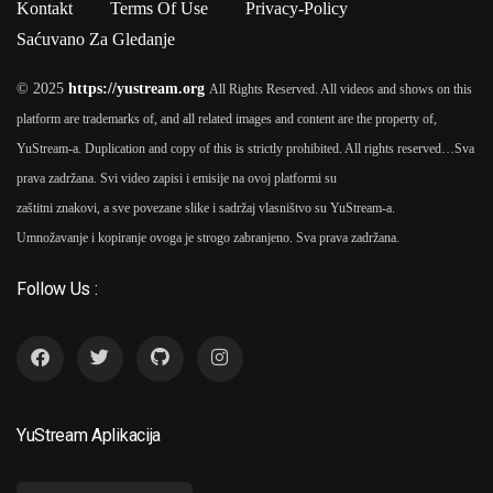
Kontakt
Terms Of Use
Privacy-Policy
Saćuvano Za Gledanje
© 2025
https://yustream.org
All Rights Reserved. All videos and shows on this
platform are trademarks of, and all related images and content are the property of,
YuStream-a. Duplication and copy of this is strictly prohibited. All rights reserved…
Sva
prava zadržana. Svi video zapisi i emisije na ovoj platformi su
zaštitni znakovi, a sve povezane slike i sadržaj vlasništvo su YuStream-a.
Umnožavanje i kopiranje ovoga je strogo zabranjeno. Sva prava zadržana.
Follow Us :
YuStream Aplikacija