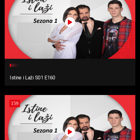
Istine i Laži S01 E160
159