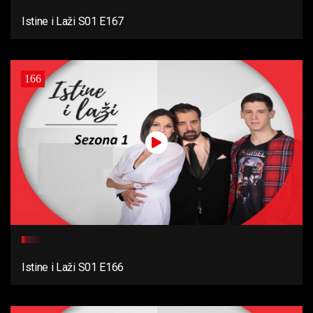
Istine i Laži S01 E167
166
Istine i Laži S01 E166