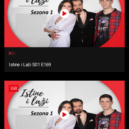
Istine i Laži S01 E169
168