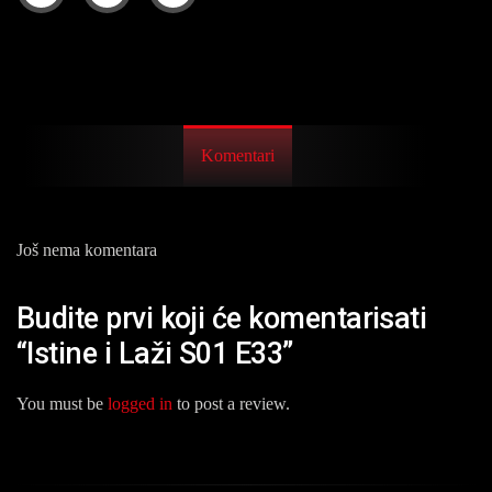
Komentari
Još nema komentara
Budite prvi koji će komentarisati
“Istine i Laži S01 E33”
You must be
logged in
to post a review.