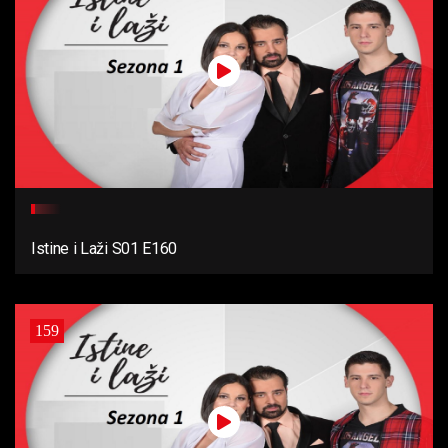
Istine i Laži S01 E160
159