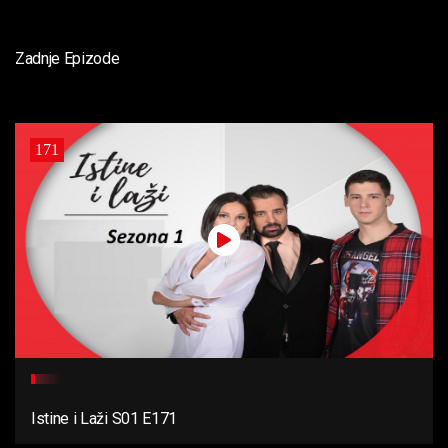
Zadnje Epizode
171
Istine i Laži S01 E171