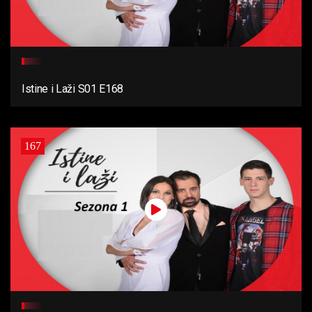
Istine i Laži S01 E168
167