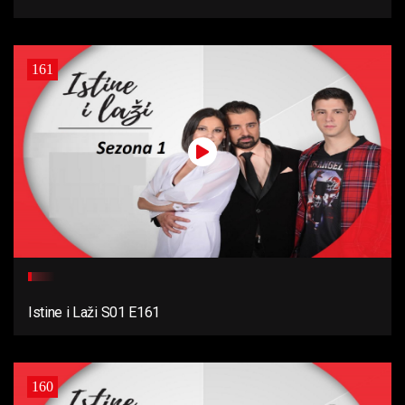
161
Istine i Laži S01 E161
160