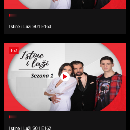
Istine i Laži S01 E163
162
Istine i Laži S01 E162