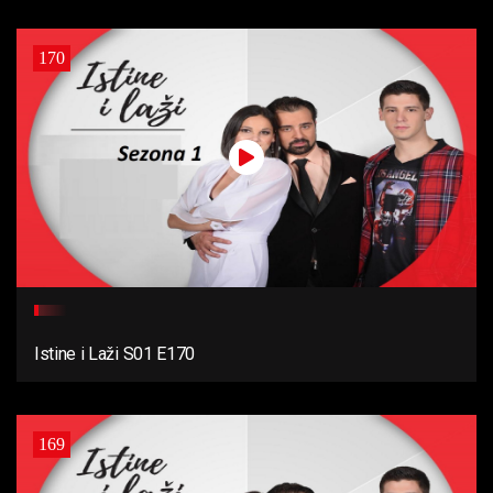
170
Istine i Laži S01 E170
169