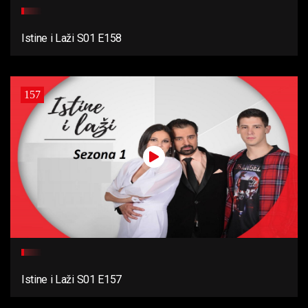
Istine i Laži S01 E158
157
Istine i Laži S01 E157