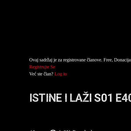
Ovaj sadržaj je za registrovane članove. Free, Donacija 
Registrujte Se
Već ste član?
Log in
ISTINE I LAŽI S01 E4