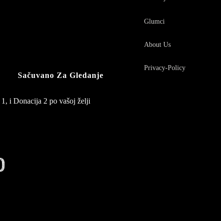
Glumci
About Us
Privacy-Policy
Sačuvano Za Gledanje
1, i Donacija 2 po vašoj želji
0