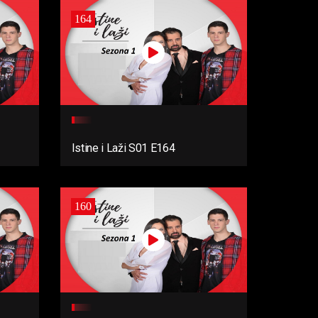
164
Istine i Laži S01 E164
160