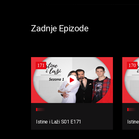
Zadnje Epizode
171
170
Istine i Laži S01 E171
Istin