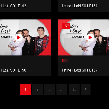
e i Laži S01 E162
Istine i Laži S01 E161
157
e i Laži S01 E158
Istine i Laži S01 E157
1
2
3
…
11