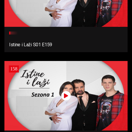
Istine i Laži S01 E159
158