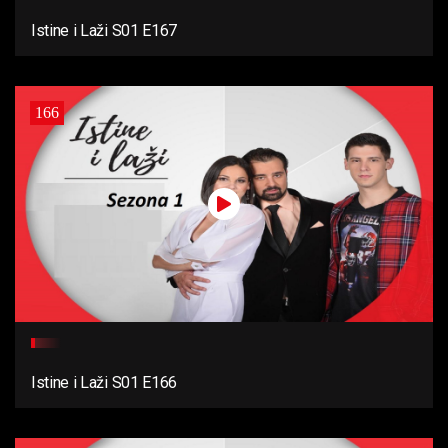
Istine i Laži S01 E167
166
Istine i Laži S01 E166