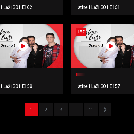
e i Laži S01 E162
Istine i Laži S01 E161
157
e i Laži S01 E158
Istine i Laži S01 E157
1
2
3
…
11