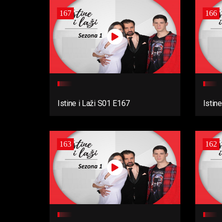
167
166
Istine i Laži S01 E167
Istin
163
162