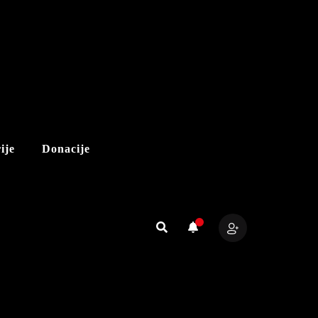
ije
Donacije