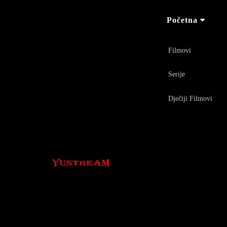
Početna
Filmovi
Serije
Dječiji Filmovi