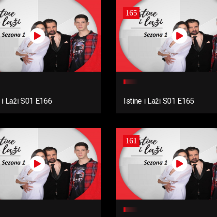
165
e i Laži S01 E166
Istine i Laži S01 E165
161