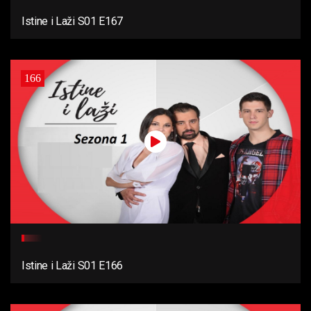
Istine i Laži S01 E167
166
Istine i Laži S01 E166