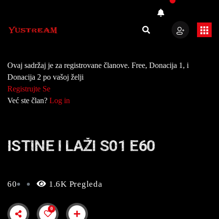
Ovaj sadržaj je za registrovane članove. Free, Donacija 1, i
Donacija 2 po vašoj želji
Registrujte Se
Već ste član?
Log in
ISTINE I LAŽI S01 E60
60
1.6K Pregleda
0