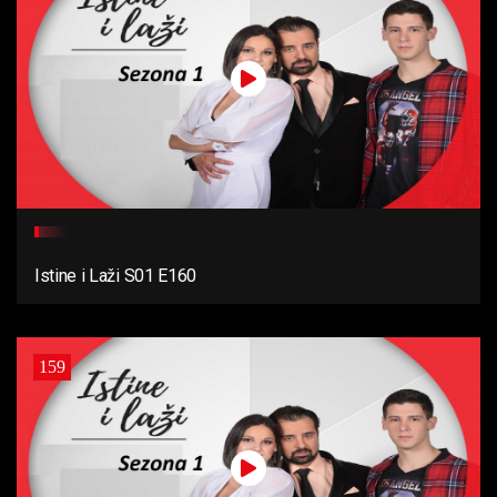
Istine i Laži S01 E160
159