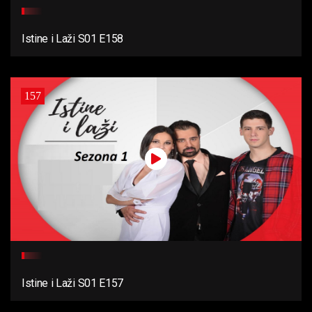
Istine i Laži S01 E158
157
Istine i Laži S01 E157