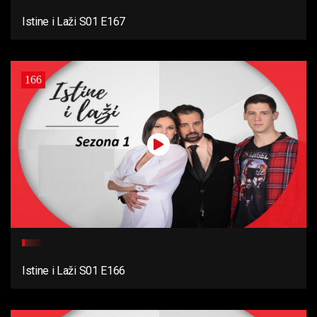
Istine i Laži S01 E167
166
Istine i Laži S01 E166