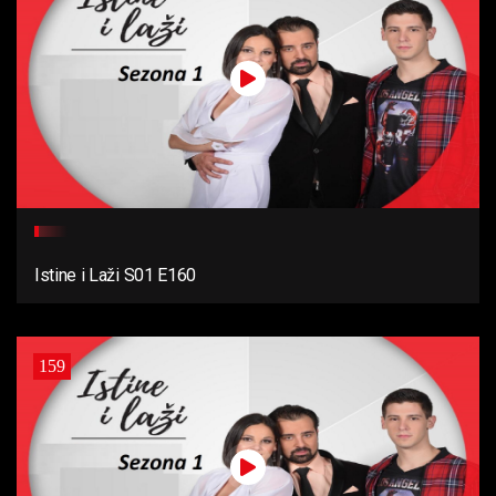
Istine i Laži S01 E160
159