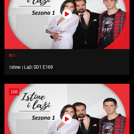
Istine i Laži S01 E169
168