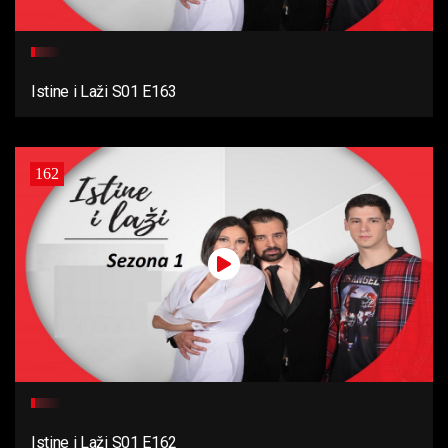
Istine i Laži S01 E163
162
Istine i Laži S01 E162