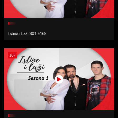
Istine i Laži S01 E168
167