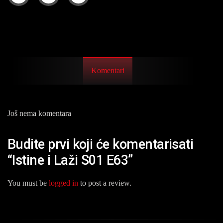
Komentari
Još nema komentara
Budite prvi koji će komentarisati
“Istine i Laži S01 E63”
You must be
logged in
to post a review.