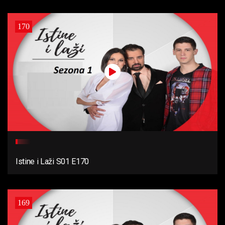
170
Istine i Laži S01 E170
169