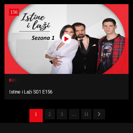
156
Istine i Laži S01 E156
1
2
3
…
11