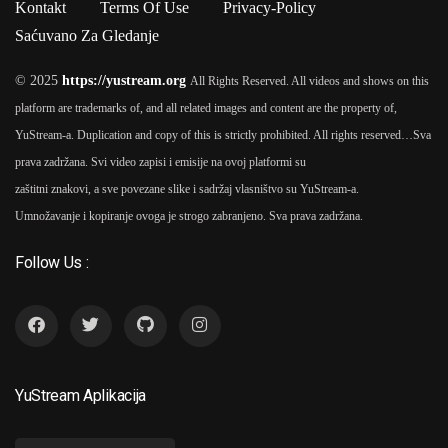
Kontakt
Terms Of Use
Privacy-Policy
Saćuvano Za Gledanje
© 2025
https://yustream.org
All Rights Reserved. All videos and shows on this
platform are trademarks of, and all related images and content are the property of,
YuStream-a. Duplication and copy of this is strictly prohibited. All rights reserved…
Sva
prava zadržana. Svi video zapisi i emisije na ovoj platformi su
zaštitni znakovi, a sve povezane slike i sadržaj vlasništvo su YuStream-a.
Umnožavanje i kopiranje ovoga je strogo zabranjeno. Sva prava zadržana.
Follow Us :
YuStream Aplikacija