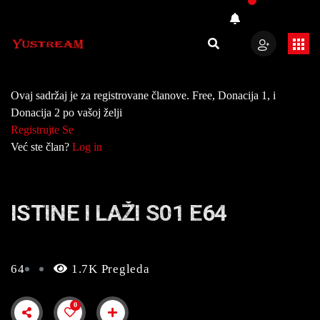
Ovaj sadržaj je za registrovane članove. Free, Donacija 1, i
Donacija 2 po vašoj želji
Registrujte Se
Već ste član?
Log in
ISTINE I LAŽI S01 E64
64
1.7K Pregleda
0