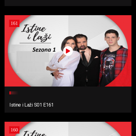
161
Istine i Laži S01 E161
160