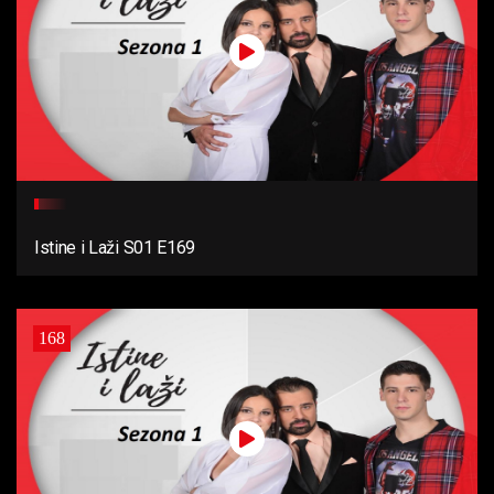
Istine i Laži S01 E169
168