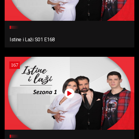
Istine i Laži S01 E168
167