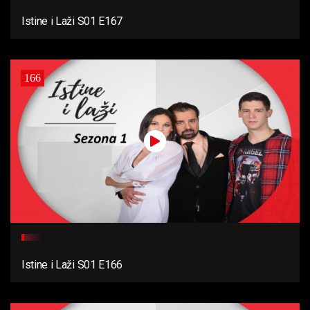
Istine i Laži S01 E167
166
Istine i Laži S01 E166