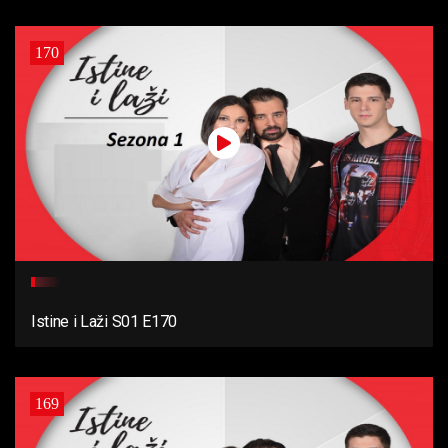
170
Istine i Laži S01 E170
169