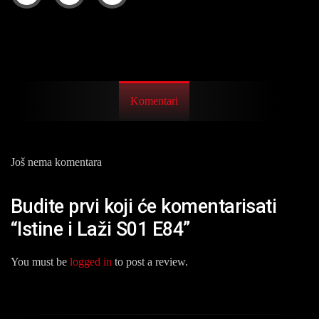
Komentari
Još nema komentara
Budite prvi koji će komentarisati
“Istine i Laži S01 E84”
You must be
logged in
to post a review.