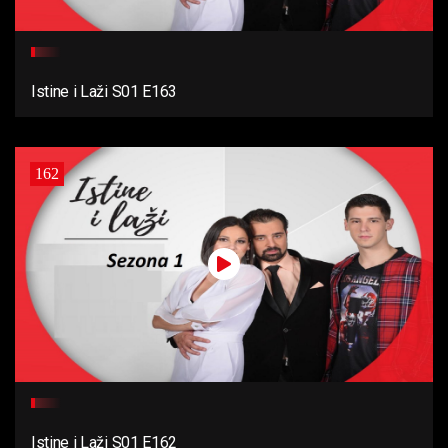
Istine i Laži S01 E163
162
Istine i Laži S01 E162