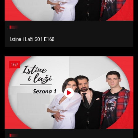
Istine i Laži S01 E168
167