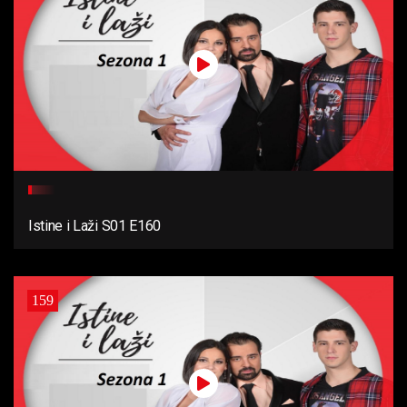
Istine i Laži S01 E160
159