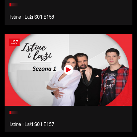
Istine i Laži S01 E158
157
Istine i Laži S01 E157