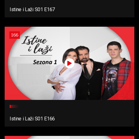
Istine i Laži S01 E167
166
Istine i Laži S01 E166