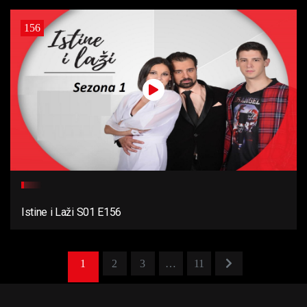
156
Istine i Laži S01 E156
1
2
3
…
11