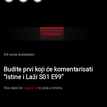
Komentari
Još nema komentara
Budite prvi koji će komentarisati
“Istine i Laži S01 E99”
You must be
logged in
to post a review.