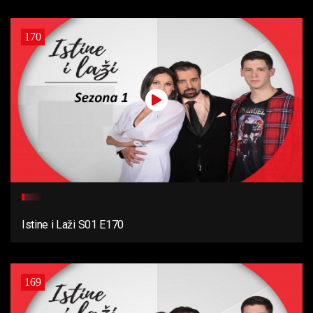
170
Istine i Laži S01 E170
169