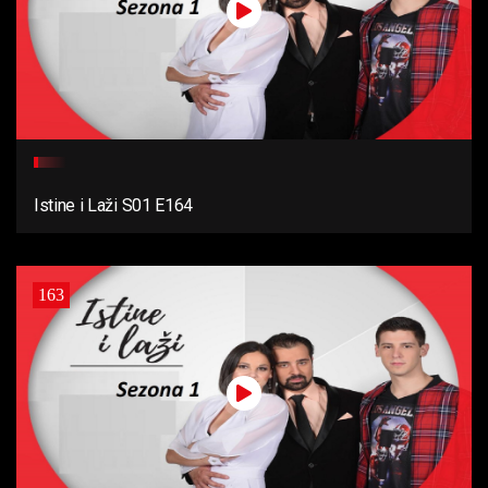
Istine i Laži S01 E164
163