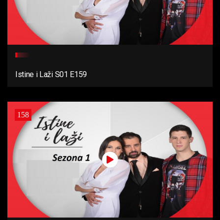
Istine i Laži S01 E159
158