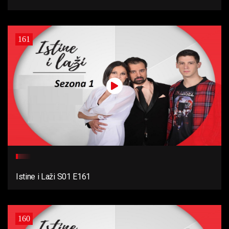
161
Istine i Laži S01 E161
160