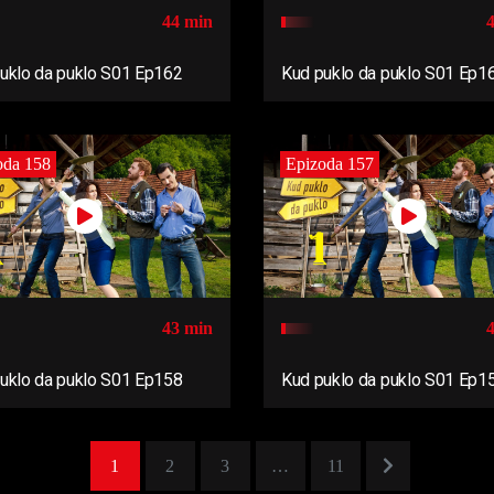
44 min
uklo da puklo S01 Ep162
Kud puklo da puklo S01 Ep1
oda 158
Epizoda 157
43 min
uklo da puklo S01 Ep158
Kud puklo da puklo S01 Ep1
1
2
3
…
11