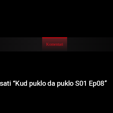
Komentari
isati “Kud puklo da puklo S01 Ep08”