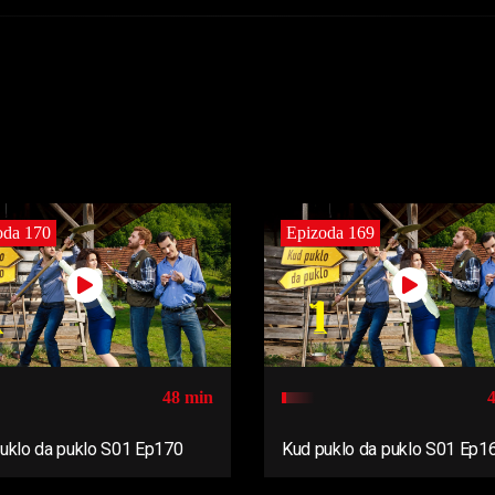
oda 170
Epizoda 169
48 min
uklo da puklo S01 Ep170
Kud puklo da puklo S01 Ep1