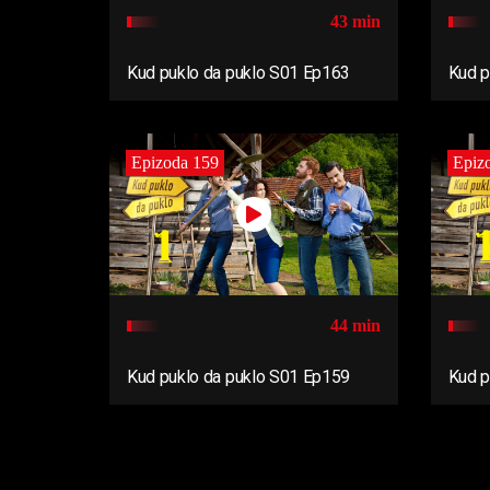
43 min
Kud puklo da puklo S01 Ep163
Kud p
Epizoda 159
Epiz
44 min
Kud puklo da puklo S01 Ep159
Kud p