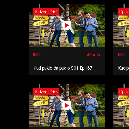
Epizoda 167
Epiz
45 min
Kud puklo da puklo S01 Ep167
Kud p
Epizoda 163
Epiz