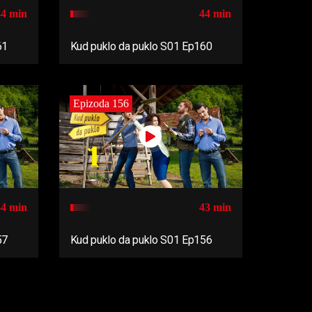
44 min
44 min
61
Kud puklo da puklo S01 Ep160
Epizoda 156
44 min
43 min
57
Kud puklo da puklo S01 Ep156