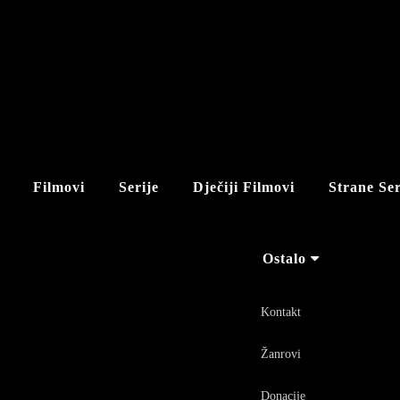
Filmovi
Serije
Dječiji Filmovi
Strane Ser
Ostalo
Kontakt
Žanrovi
Donacije