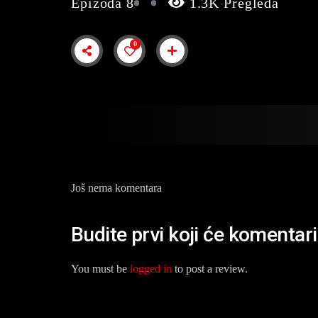
Epizoda 8
1.3K Pregleda
0
Još nema komentara
Budite prvi koji će komentar
You must be
logged in
to post a review.