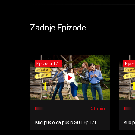
Zadnje Epizode
Epizoda 171
Epiz
51 min
Kud puklo da puklo S01 Ep171
Kud p