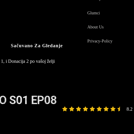
Glumci
About Us
Privacy-Policy
Sačuvano Za Gledanje
1, i Donacija 2 po vašoj želji
O S01 EP08
8.2