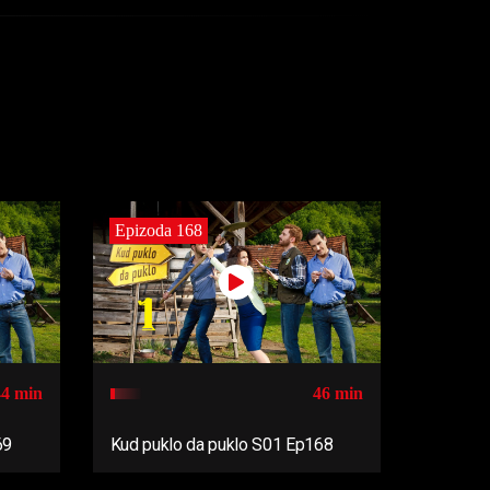
Epizoda 168
44 min
46 min
69
Kud puklo da puklo S01 Ep168