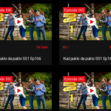
oda 166
Epizoda 165
44 min
uklo da puklo S01 Ep166
Kud puklo da puklo S01 Ep1
oda 162
Epizoda 161