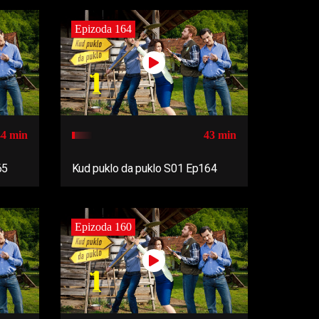
Epizoda 164
44 min
43 min
65
Kud puklo da puklo S01 Ep164
Epizoda 160