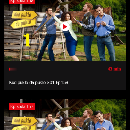
Epizoda 158
43 min
Kud puklo da puklo S01 Ep158
Epizoda 157