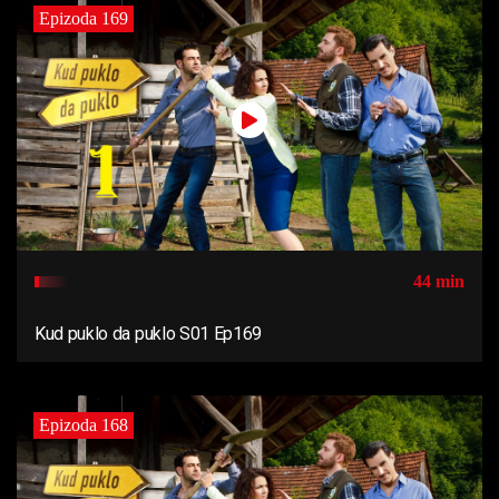
Epizoda 169
44 min
Kud puklo da puklo S01 Ep169
Epizoda 168