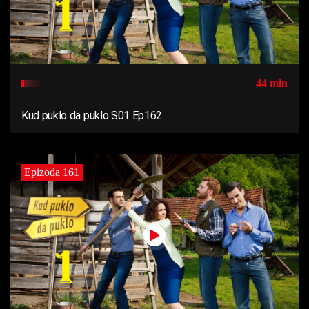
44 min
Kud puklo da puklo S01 Ep162
Epizoda 161