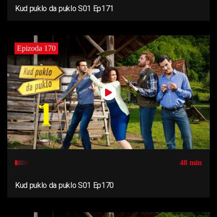
Kud puklo da puklo S01 Ep171
Epizoda 170
48 min
Kud puklo da puklo S01 Ep170