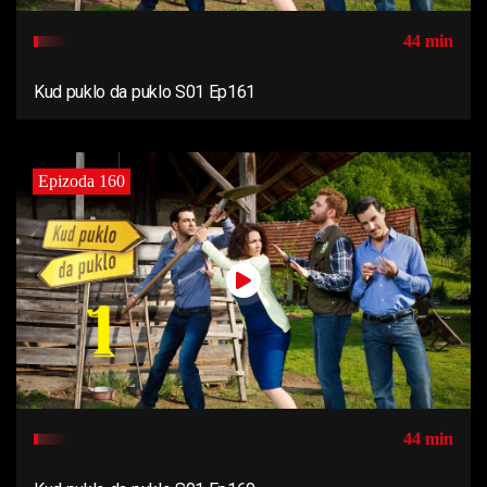
44 min
Kud puklo da puklo S01 Ep161
Epizoda 160
44 min