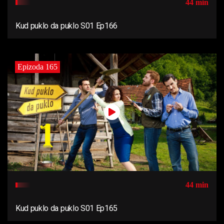
44 min
Kud puklo da puklo S01 Ep166
Epizoda 165
44 min
Kud puklo da puklo S01 Ep165