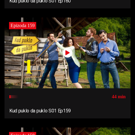
Kud puklo da puklo S01 Ep160
Epizoda 159
44 min
Kud puklo da puklo S01 Ep159