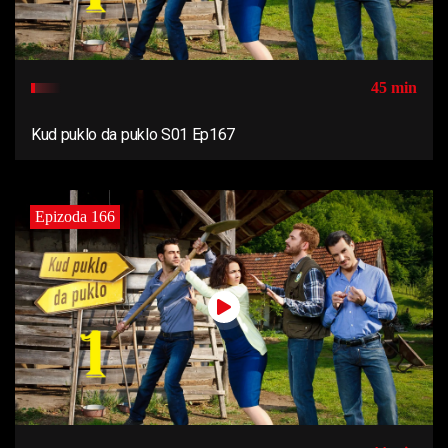
45 min
Kud puklo da puklo S01 Ep167
Epizoda 166