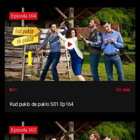
Epizoda 164
43 min
Kud puklo da puklo S01 Ep164
Epizoda 163