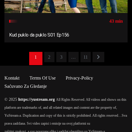
43 min
Kud puklo da puklo S01 Ep156
1
2
3
…
11
Kontakt
Terms Of Use
Privacy-Policy
Saćuvano Za Gledanje
© 2025
https://yustream.org
All Rights Reserved. All videos and shows on this
platform are trademarks of, and all related images and content are the property of,
YuStream-a. Duplication and copy of this is strictly prohibited. All rights reserved…
Sva
prava zadržana. Svi video zapisi i emisije na ovoj platformi su
zaštitni znakovi, a sve povezane slike i sadržaj vlasništvo su YuStream-a.