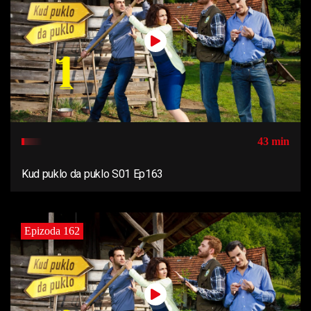
43 min
Kud puklo da puklo S01 Ep163
Epizoda 162