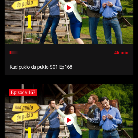
46 min
Kud puklo da puklo S01 Ep168
Epizoda 167