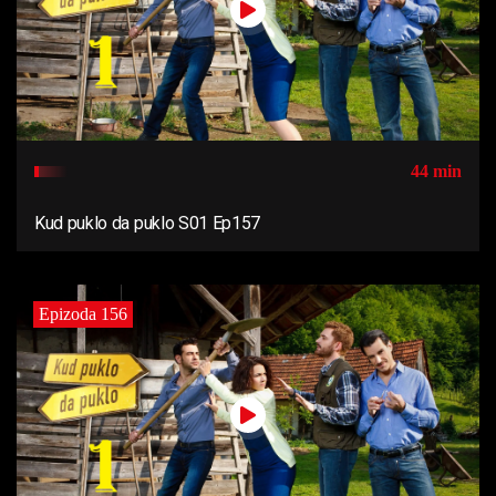
44 min
Kud puklo da puklo S01 Ep157
Epizoda 156