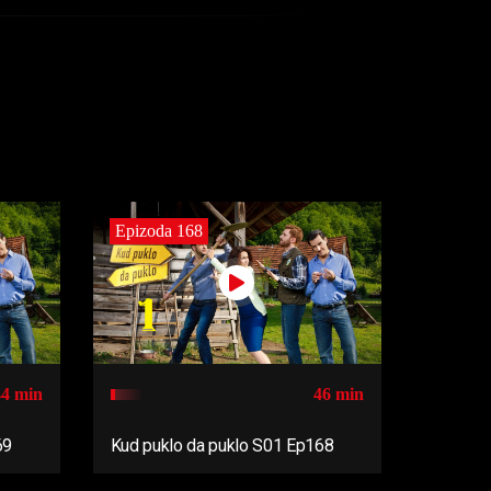
Epizoda 168
44 min
46 min
69
Kud puklo da puklo S01 Ep168