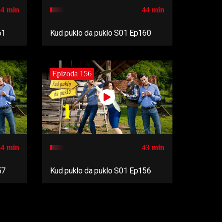
44 min
44 min
61
Kud puklo da puklo S01 Ep160
Epizoda 156
44 min
43 min
57
Kud puklo da puklo S01 Ep156