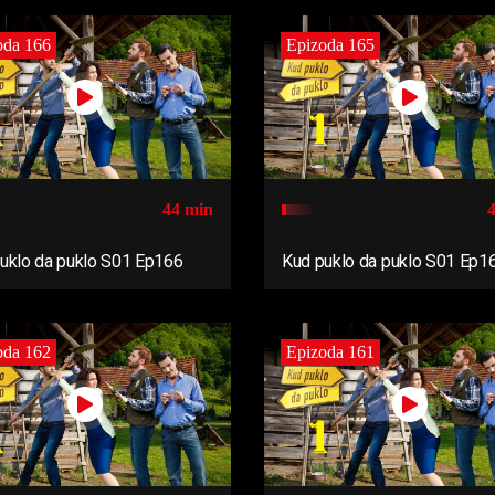
oda 166
Epizoda 165
44 min
uklo da puklo S01 Ep166
Kud puklo da puklo S01 Ep1
oda 162
Epizoda 161