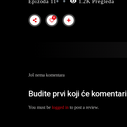
Epizoda 11
1.2K Pregleda
0
Još nema komentara
Budite prvi koji će komentar
You must be
logged in
to post a review.