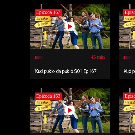
Epizoda 167
Epiz
45 min
Kud puklo da puklo S01 Ep167
Kud p
Epizoda 163
Epiz