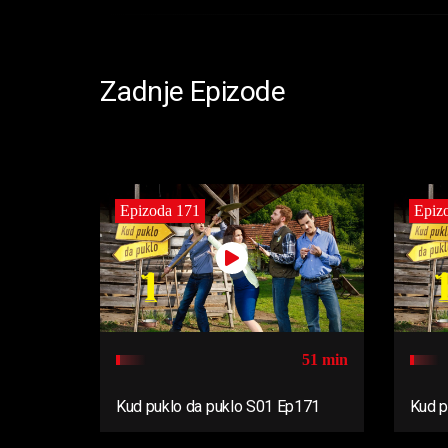
Zadnje Epizode
Epizoda 171
Epiz
51 min
Kud puklo da puklo S01 Ep171
Kud p