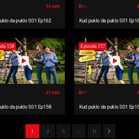
44 min
uklo da puklo S01 Ep162
Kud puklo da puklo S01 Ep1
oda 158
Epizoda 157
43 min
uklo da puklo S01 Ep158
Kud puklo da puklo S01 Ep1
1
2
3
…
11