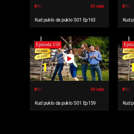
43 min
Kud puklo da puklo S01 Ep163
Kud p
Epizoda 159
Epiz
44 min
Kud puklo da puklo S01 Ep159
Kud p