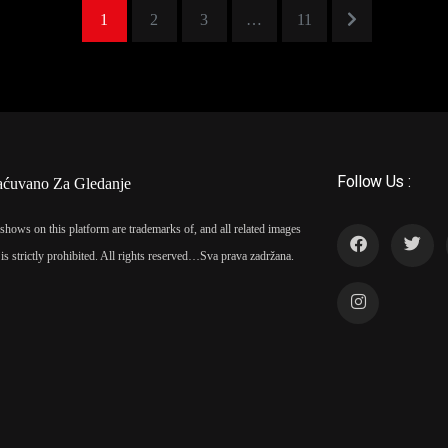
1
2
3
…
11
Follow Us :
aćuvano Za Gledanje
shows on this platform are trademarks of, and all related images
is strictly prohibited. All rights reserved…
Sva prava zadržana.