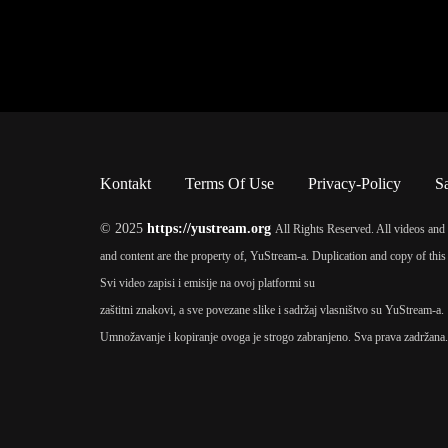
Kontakt
Terms Of Use
Privacy-Policy
S
© 2025
https://yustream.org
All Rights Reserved. All videos and 
and content are the property of, YuStream-a. Duplication and copy of this 
Svi video zapisi i emisije na ovoj platformi su
zaštitni znakovi, a sve povezane slike i sadržaj vlasništvo su YuStream-a.
Umnožavanje i kopiranje ovoga je strogo zabranjeno. Sva prava zadržana.