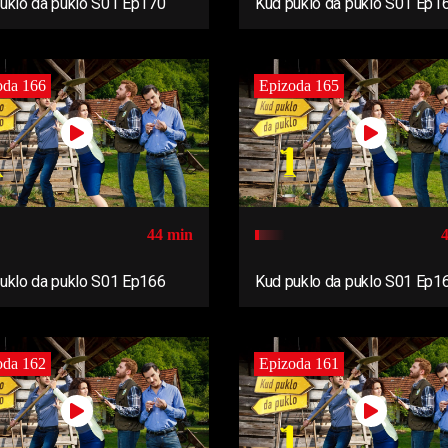
uklo da puklo S01 Ep170
Kud puklo da puklo S01 Ep1
oda 166
Epizoda 165
44 min
uklo da puklo S01 Ep166
Kud puklo da puklo S01 Ep1
oda 162
Epizoda 161