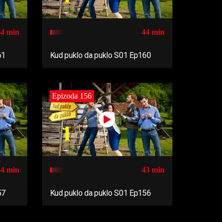
44 min
44 min
61
Kud puklo da puklo S01 Ep160
Epizoda 156
44 min
43 min
57
Kud puklo da puklo S01 Ep156