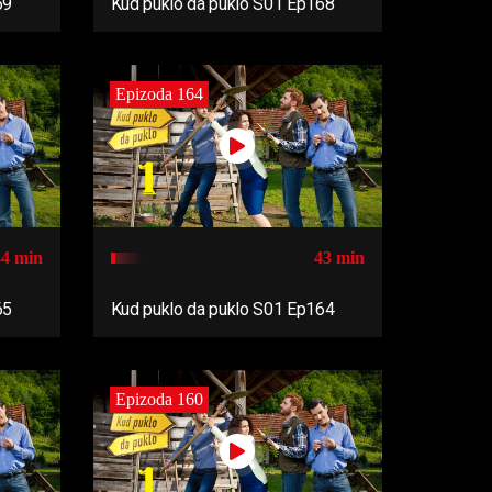
69
Kud puklo da puklo S01 Ep168
Epizoda 164
44 min
43 min
65
Kud puklo da puklo S01 Ep164
Epizoda 160