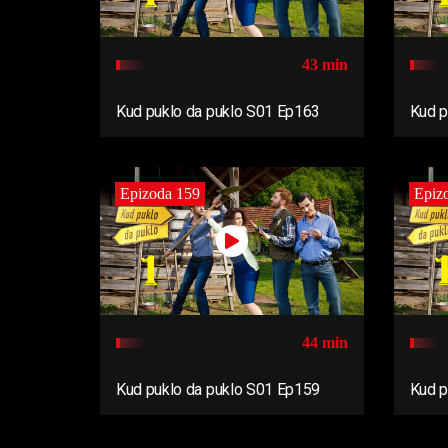
43 min
Kud puklo da puklo S01 Ep163
Kud p
Epizoda 159
Epiz
44 min
Kud puklo da puklo S01 Ep159
Kud p