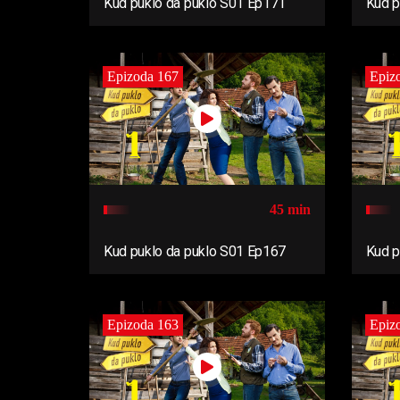
Kud puklo da puklo S01 Ep171
Kud p
Epizoda 167
Epiz
45 min
Kud puklo da puklo S01 Ep167
Kud p
Epizoda 163
Epiz