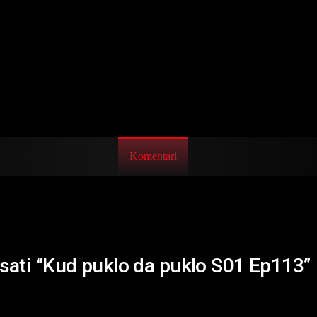
Komentari
isati “Kud puklo da puklo S01 Ep113”