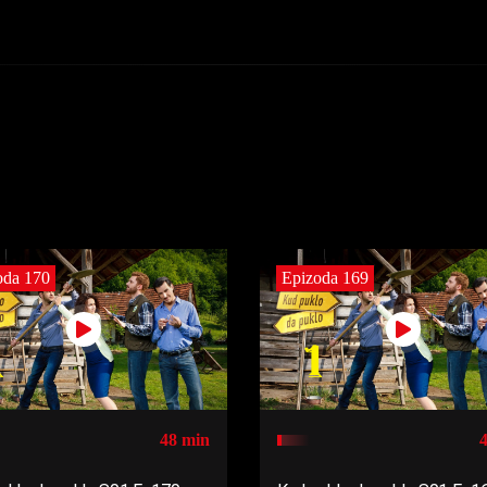
oda 170
Epizoda 169
48 min