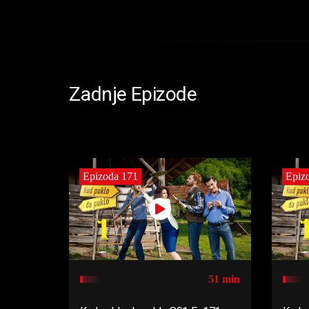
Zadnje Epizode
Epizoda 171
Epiz
51 min