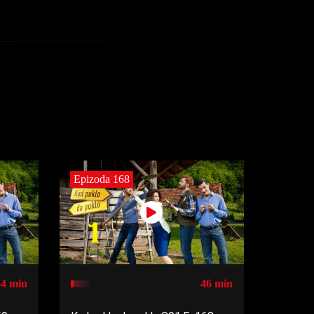
Epizoda 168
44 min
46 min