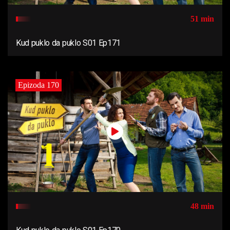
51 min
Kud puklo da puklo S01 Ep171
Epizoda 170
48 min