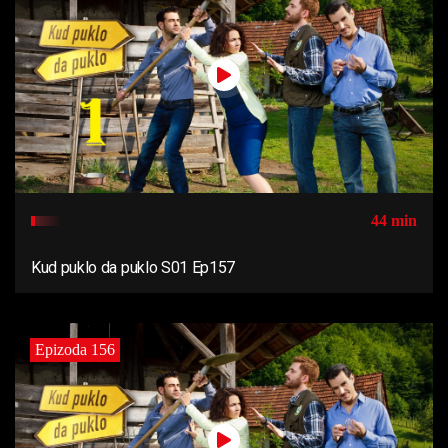
44 min
Kud puklo da puklo S01 Ep157
Epizoda 156