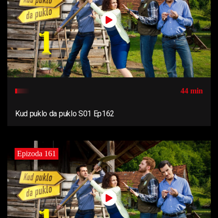
44 min
Kud puklo da puklo S01 Ep162
Epizoda 161