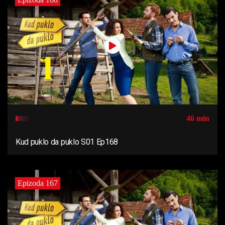
46 min
Kud puklo da puklo S01 Ep168
Epizoda 167