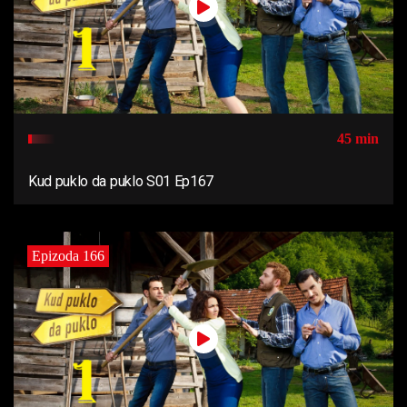
45 min
Kud puklo da puklo S01 Ep167
Epizoda 166