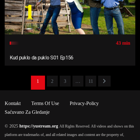
43 min
Kud puklo da puklo S01 Ep156
1
2
3
…
11
Kontakt
Terms Of Use
Privacy-Policy
Saćuvano Za Gledanje
© 2025
https://yustream.org
All Rights Reserved. All videos and shows on this
platform are trademarks of, and all related images and content are the property of,