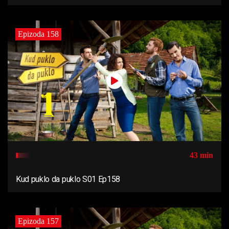
Epizoda 158
43 min
Kud puklo da puklo S01 Ep158
Epizoda 157