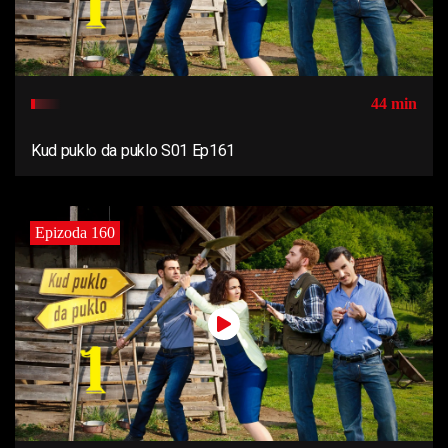
44 min
Kud puklo da puklo S01 Ep161
Epizoda 160