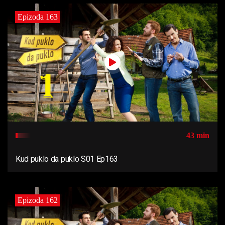
Epizoda 163
43 min
Kud puklo da puklo S01 Ep163
Epizoda 162