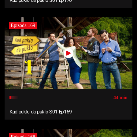
Kud puklo da puklo S01 Ep170
Epizoda 169
44 min
Kud puklo da puklo S01 Ep169
Epizoda 168