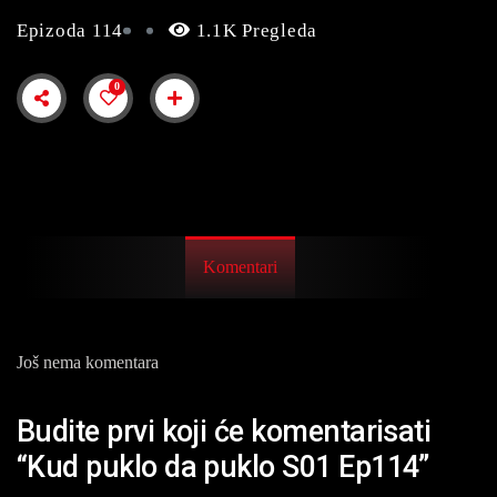
Epizoda 114
1.1K Pregleda
0
Komentari
Još nema komentara
Budite prvi koji će komentarisati
“Kud puklo da puklo S01 Ep114”