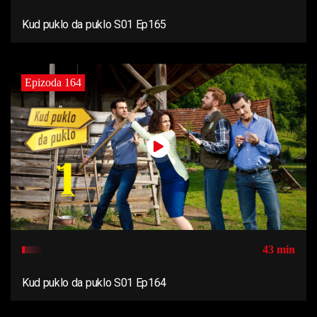
Kud puklo da puklo S01 Ep165
Epizoda 164
43 min
Kud puklo da puklo S01 Ep164