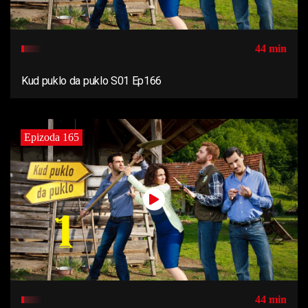
44 min
Kud puklo da puklo S01 Ep166
Epizoda 165
44 min