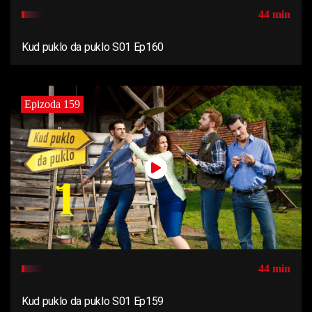
44 min
Kud puklo da puklo S01 Ep160
Epizoda 159
44 min
Kud puklo da puklo S01 Ep159