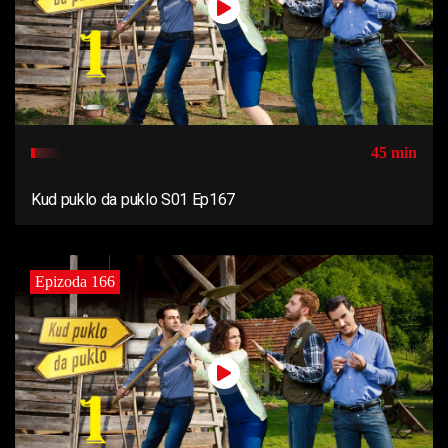
45 min
Kud puklo da puklo S01 Ep167
Epizoda 166