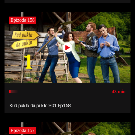
Epizoda 158
43 min
Kud puklo da puklo S01 Ep158
Epizoda 157