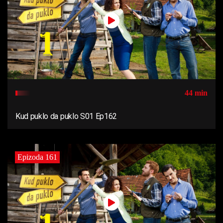
44 min
Kud puklo da puklo S01 Ep162
Epizoda 161