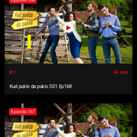
46 min
Kud puklo da puklo S01 Ep168
Epizoda 167