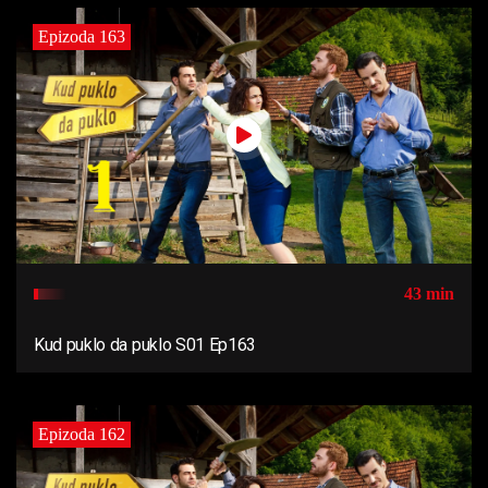
Epizoda 163
43 min
Kud puklo da puklo S01 Ep163
Epizoda 162