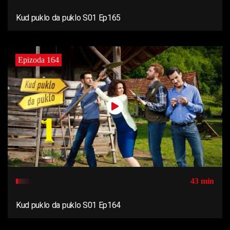
Kud puklo da puklo S01 Ep165
Epizoda 164
43 min
Kud puklo da puklo S01 Ep164