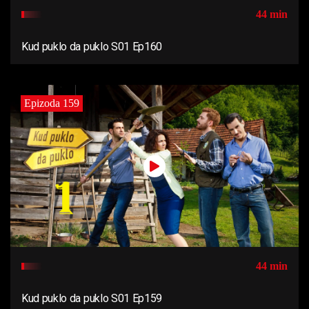
44 min
Kud puklo da puklo S01 Ep160
Epizoda 159
44 min
Kud puklo da puklo S01 Ep159