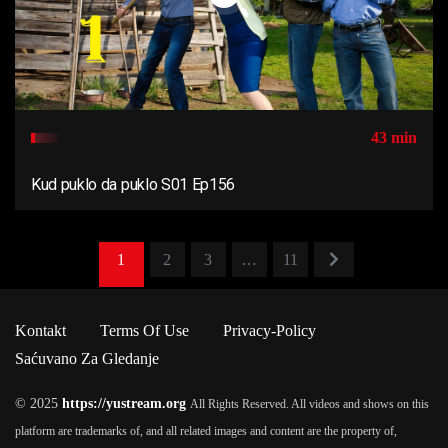
43 min
Kud puklo da puklo S01 Ep156
1
2
3
…
11
Kontakt
Terms Of Use
Privacy-Policy
Saćuvano Za Gledanje
© 2025
https://yustream.org
All Rights Reserved. All videos and shows on this
platform are trademarks of, and all related images and content are the property of,