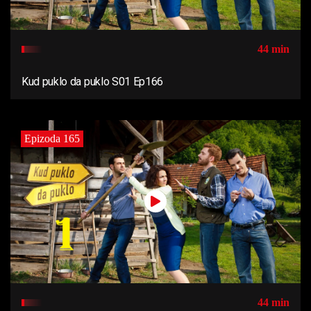
44 min
Kud puklo da puklo S01 Ep166
Epizoda 165
44 min