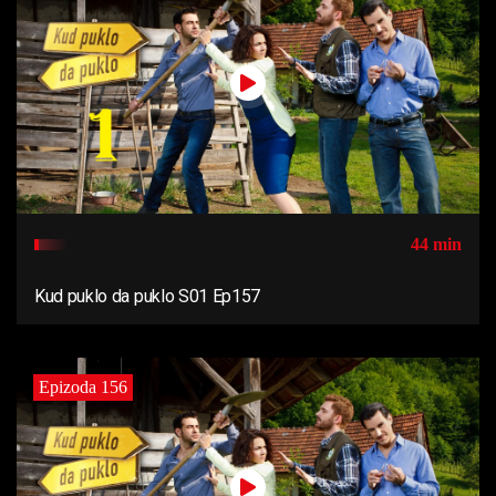
44 min
Kud puklo da puklo S01 Ep157
Epizoda 156