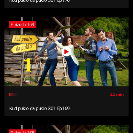
Kud puklo da puklo S01 Ep170
Epizoda 169
44 min
Kud puklo da puklo S01 Ep169
Epizoda 168