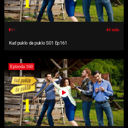
44 min
Kud puklo da puklo S01 Ep161
Epizoda 160