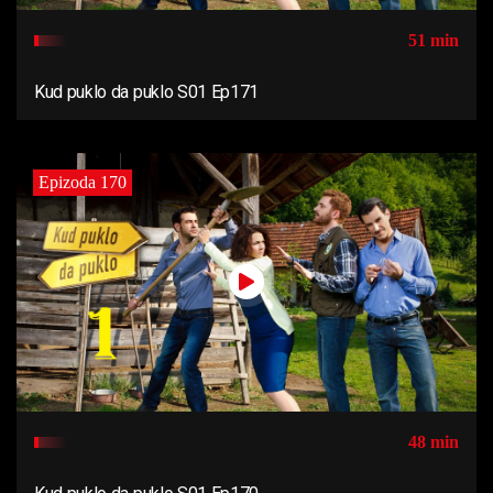
51 min
Kud puklo da puklo S01 Ep171
Epizoda 170
48 min