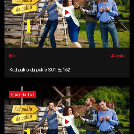
44 min
Kud puklo da puklo S01 Ep162
Epizoda 161