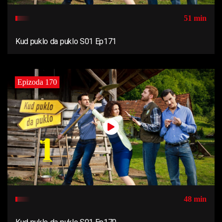
51 min
Kud puklo da puklo S01 Ep171
Epizoda 170
48 min