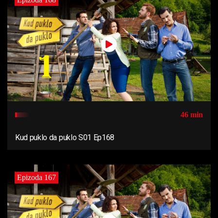
46 min
Kud puklo da puklo S01 Ep168
Epizoda 167