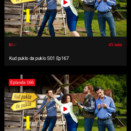
45 min
Kud puklo da puklo S01 Ep167
Epizoda 166