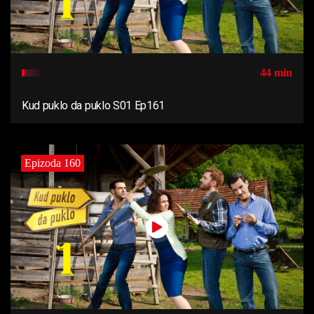
44 min
Kud puklo da puklo S01 Ep161
Epizoda 160