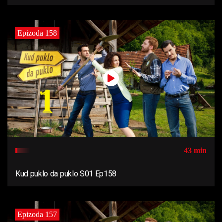
Epizoda 158
43 min
Kud puklo da puklo S01 Ep158
Epizoda 157