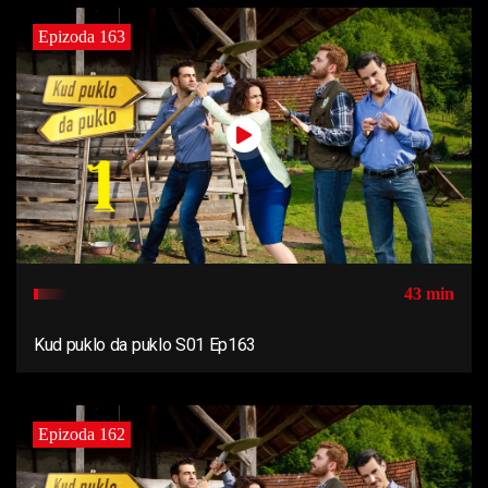
Epizoda 163
43 min
Kud puklo da puklo S01 Ep163
Epizoda 162