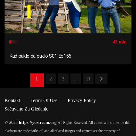
43 min
Kud puklo da puklo S01 Ep156
1
2
3
…
11
Kontakt
Terms Of Use
Privacy-Policy
Saćuvano Za Gledanje
© 2025
https://yustream.org
All Rights Reserved. All videos and shows on this
platform are trademarks of, and all related images and content are the property of,