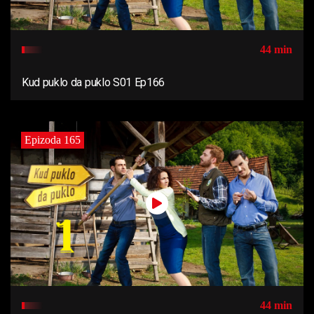
44 min
Kud puklo da puklo S01 Ep166
Epizoda 165
44 min