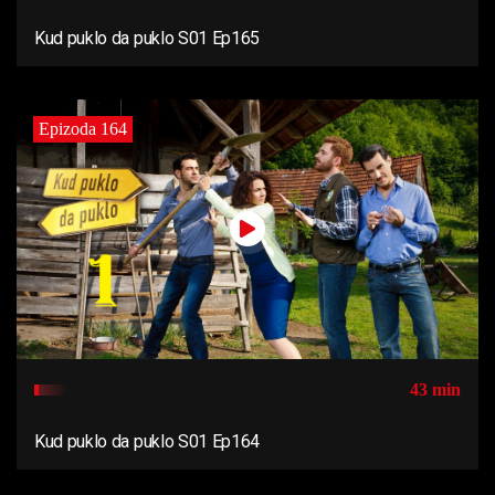
Kud puklo da puklo S01 Ep165
Epizoda 164
43 min
Kud puklo da puklo S01 Ep164