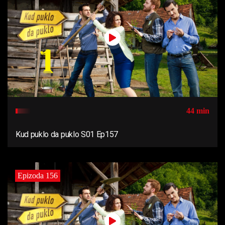
44 min
Kud puklo da puklo S01 Ep157
Epizoda 156