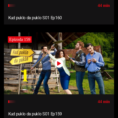
44 min
Kud puklo da puklo S01 Ep160
Epizoda 159
44 min
Kud puklo da puklo S01 Ep159