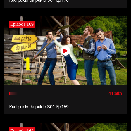
Kud puklo da puklo S01 Ep170
Epizoda 169
44 min
Kud puklo da puklo S01 Ep169
Epizoda 168