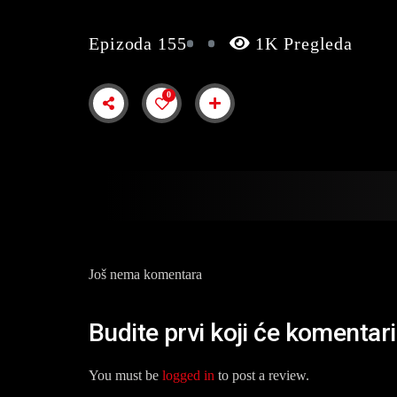
Epizoda 155
1K Pregleda
0
Još nema komentara
Budite prvi koji će komentar
You must be
logged in
to post a review.