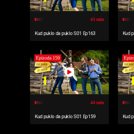
43 min
Kud puklo da puklo S01 Ep163
Kud p
Epizoda 159
Epiz
44 min
Kud puklo da puklo S01 Ep159
Kud p