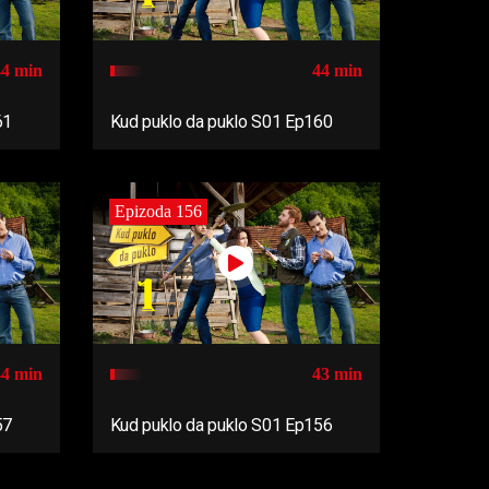
44 min
44 min
61
Kud puklo da puklo S01 Ep160
Epizoda 156
44 min
43 min
57
Kud puklo da puklo S01 Ep156