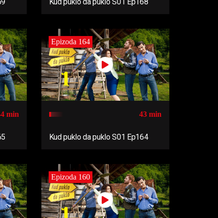
69
Kud puklo da puklo S01 Ep168
Epizoda 164
44 min
43 min
65
Kud puklo da puklo S01 Ep164
Epizoda 160