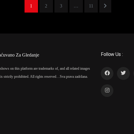
1
2
3
…
11
Follow Us :
aćuvano Za Gledanje
shows on this platform are trademarks of, and all related images
is strictly prohibited. All rights reserved…
Sva prava zadržana.