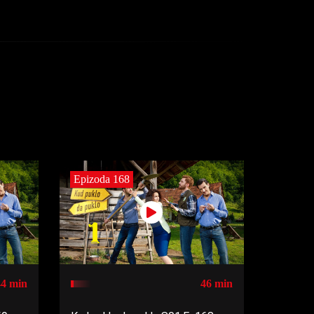
Epizoda 168
44 min
46 min