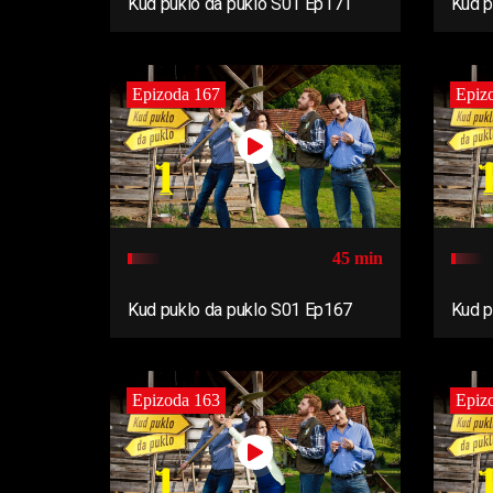
Kud puklo da puklo S01 Ep171
Kud p
Epizoda 167
Epiz
45 min
Kud puklo da puklo S01 Ep167
Kud p
Epizoda 163
Epiz