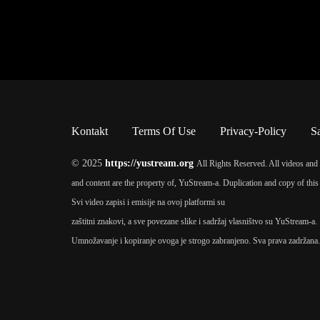
Kontakt
Terms Of Use
Privacy-Policy
S
© 2025
https://yustream.org
All Rights Reserved. All videos and 
and content are the property of, YuStream-a. Duplication and copy of this 
Svi video zapisi i emisije na ovoj platformi su
zaštitni znakovi, a sve povezane slike i sadržaj vlasništvo su YuStream-a.
Umnožavanje i kopiranje ovoga je strogo zabranjeno. Sva prava zadržana.