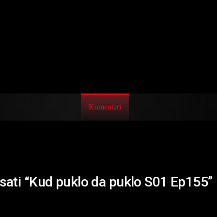
Komentari
isati “Kud puklo da puklo S01 Ep155”