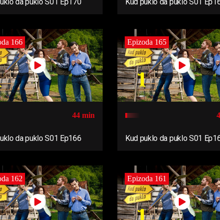
uklo da puklo S01 Ep170
Kud puklo da puklo S01 Ep1
oda 166
Epizoda 165
44 min
uklo da puklo S01 Ep166
Kud puklo da puklo S01 Ep1
oda 162
Epizoda 161