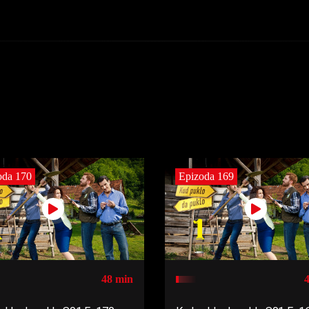
oda 170
Epizoda 169
48 min