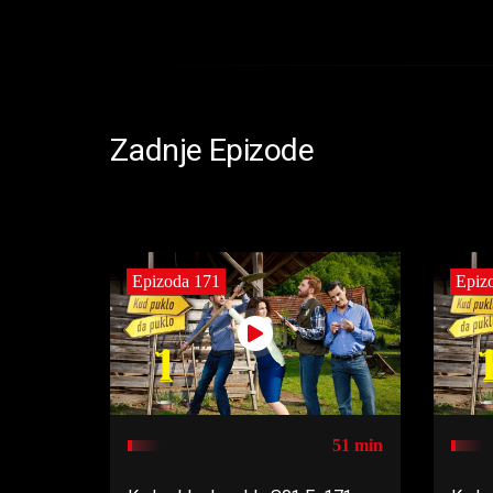
Zadnje Epizode
Epizoda 171
Epiz
51 min