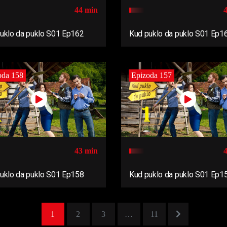
44 min
uklo da puklo S01 Ep162
Kud puklo da puklo S01 Ep1
oda 158
Epizoda 157
43 min
uklo da puklo S01 Ep158
Kud puklo da puklo S01 Ep1
1
2
3
…
11