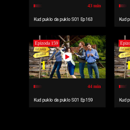
43 min
Kud puklo da puklo S01 Ep163
Kud p
Epizoda 159
Epiz
44 min
Kud puklo da puklo S01 Ep159
Kud p