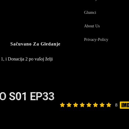
Glumci
About Us
Privacy-Policy
Sačuvano Za Gledanje
1, i Donacija 2 po vašoj želji
O S01 EP33
8