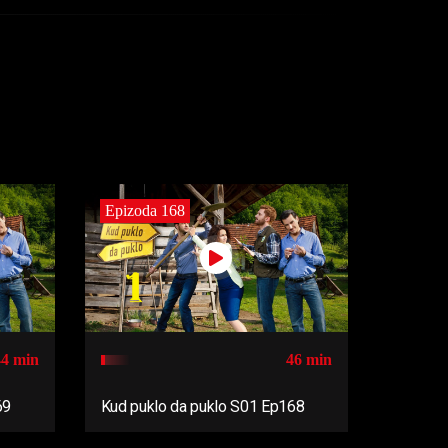
Epizoda 168
44 min
46 min
69
Kud puklo da puklo S01 Ep168