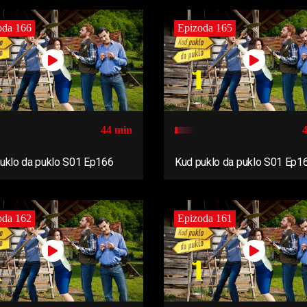
oda 166
Epizoda 165
44 min
uklo da puklo S01 Ep166
Kud puklo da puklo S01 Ep1
oda 162
Epizoda 161