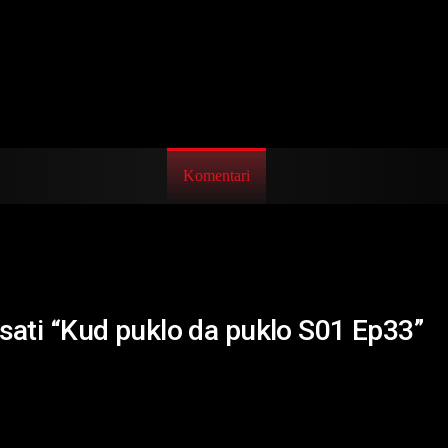
Komentari
isati “Kud puklo da puklo S01 Ep33”