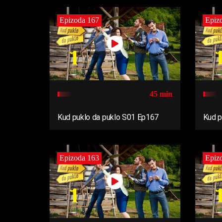
Epizoda 167
Epiz
45 min
Kud puklo da puklo S01 Ep167
Kud p
Epizoda 163
Epiz