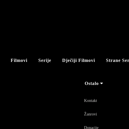
Filmovi
Serije
Dječiji Filmovi
Strane Ser
Ostalo
Kontakt
Žanrovi
Donacije