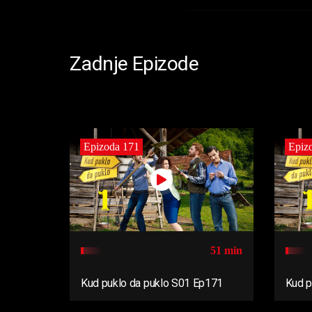
Zadnje Epizode
Epizoda 171
Epiz
51 min
Kud puklo da puklo S01 Ep171
Kud p