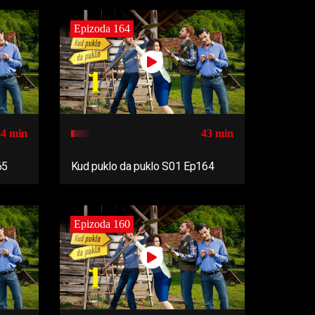
Epizoda 164
44 min
43 min
65
Kud puklo da puklo S01 Ep164
Epizoda 160