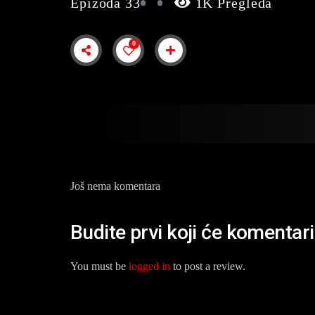
Epizoda 33
1K Pregleda
0
Još nema komentara
Budite prvi koji će komentar
You must be
logged in
to post a review.