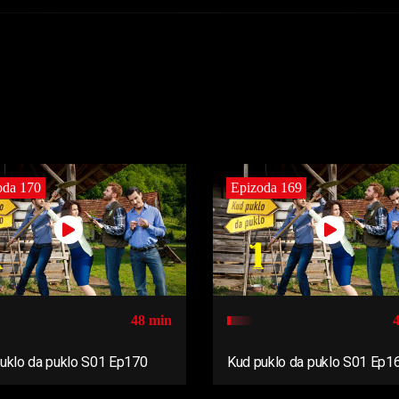
oda 170
Epizoda 169
48 min
uklo da puklo S01 Ep170
Kud puklo da puklo S01 Ep1