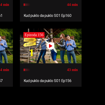
44 min
44 min
61
Kud puklo da puklo S01 Ep160
Epizoda 156
44 min
43 min
57
Kud puklo da puklo S01 Ep156