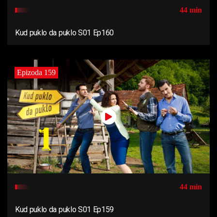
44 min
Kud puklo da puklo S01 Ep160
Epizoda 159
44 min
Kud puklo da puklo S01 Ep159