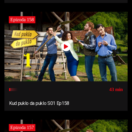
Epizoda 158
43 min
Kud puklo da puklo S01 Ep158
Epizoda 157