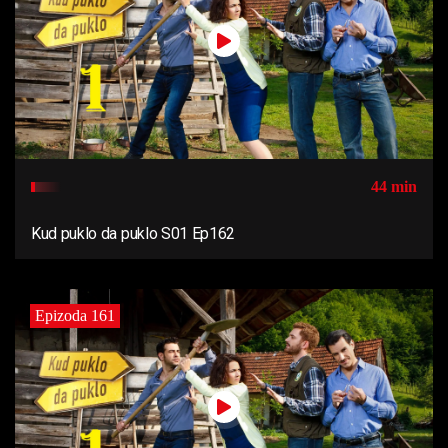
44 min
Kud puklo da puklo S01 Ep162
Epizoda 161