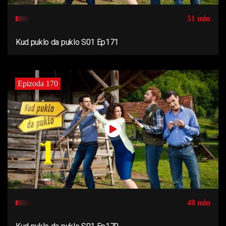
51 min
Kud puklo da puklo S01 Ep171
Epizoda 170
48 min