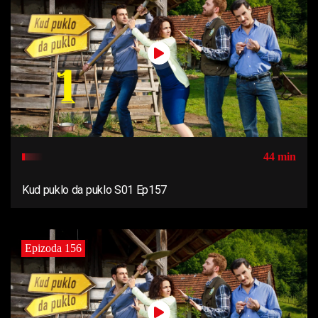
44 min
Kud puklo da puklo S01 Ep157
Epizoda 156