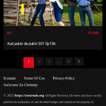
43 min
Kud puklo da puklo S01 Ep156
1
2
3
…
11
Kontakt
Terms Of Use
Privacy-Policy
Saćuvano Za Gledanje
© 2025
https://yustream.org
All Rights Reserved. All videos and shows on this
platform are trademarks of, and all related images and content are the property of,