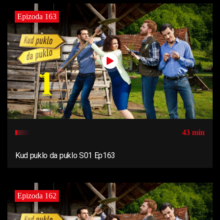
Epizoda 163
43 min
Kud puklo da puklo S01 Ep163
Epizoda 162