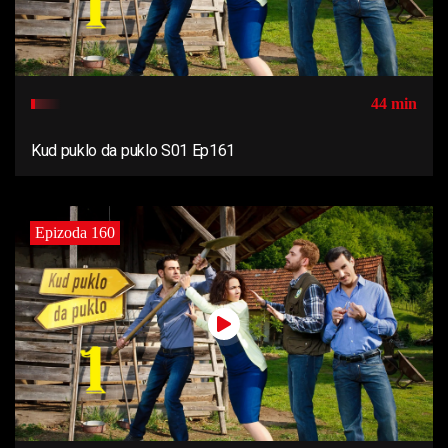
44 min
Kud puklo da puklo S01 Ep161
Epizoda 160