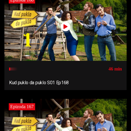
46 min
Kud puklo da puklo S01 Ep168
Epizoda 167