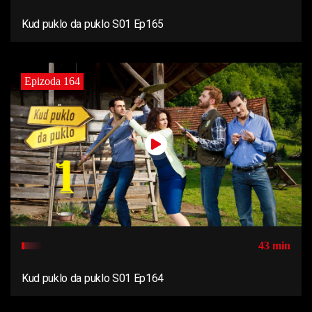
Kud puklo da puklo S01 Ep165
Epizoda 164
43 min
Kud puklo da puklo S01 Ep164