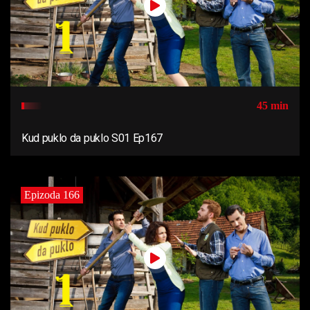
45 min
Kud puklo da puklo S01 Ep167
Epizoda 166