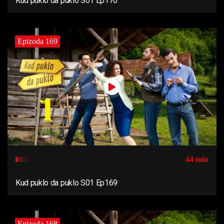
Kud puklo da puklo S01 Ep170
Epizoda 169
44 min
Kud puklo da puklo S01 Ep169
Epizoda 168