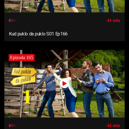
44 min
Kud puklo da puklo S01 Ep166
Epizoda 165
44 min