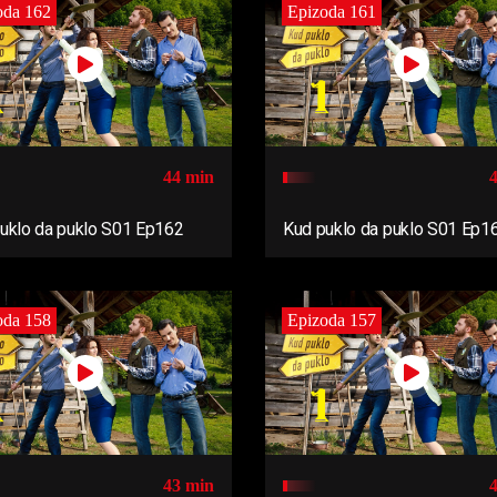
oda 162
Epizoda 161
44 min
uklo da puklo S01 Ep162
Kud puklo da puklo S01 Ep1
oda 158
Epizoda 157
43 min