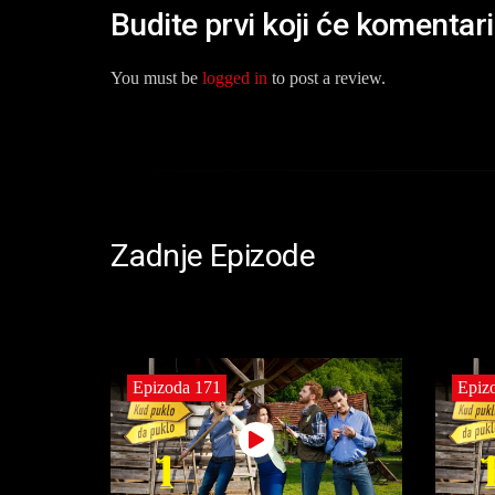
Budite prvi koji će komentar
You must be
logged in
to post a review.
Zadnje Epizode
Epizoda 171
Epiz