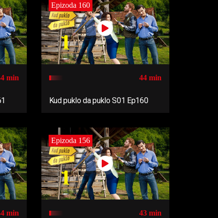
Epizoda 160
44 min
44 min
61
Kud puklo da puklo S01 Ep160
Epizoda 156
44 min
43 min