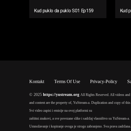
Kud puklo da puklo S01 Ep159
Kud p
Kontakt
Terms Of Use
Privacy-Policy
S
© 2025
https://yustream.org
All Rights Reserved. All videos and 
and content are the property of, YuStream-a. Duplication and copy of this 
Svi video zapisi i emisije na ovoj platformi su
zaštitni znakovi, a sve povezane slike i sadržaj vlasništvo su YuStream-a.
Umnožavanje i kopiranje ovoga je strogo zabranjeno. Sva prava zadržana.