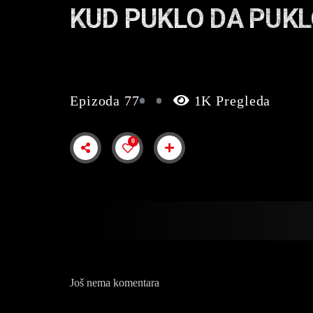
KUD PUKLO DA PUKL
Epizoda 77
1K Pregleda
0
Još nema komentara