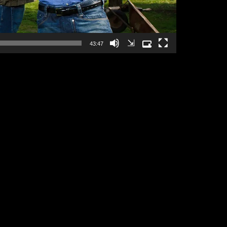
⇲
43:47