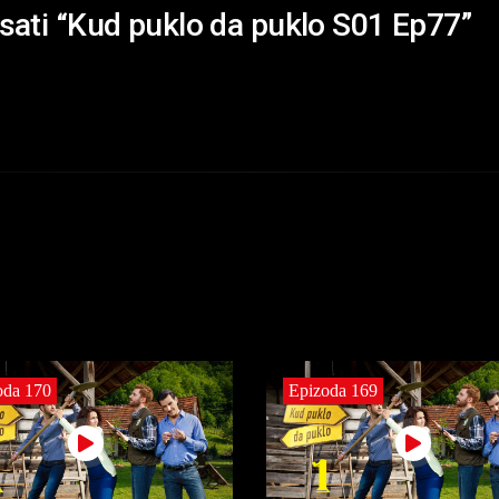
isati “Kud puklo da puklo S01 Ep77”
oda 170
Epizoda 169