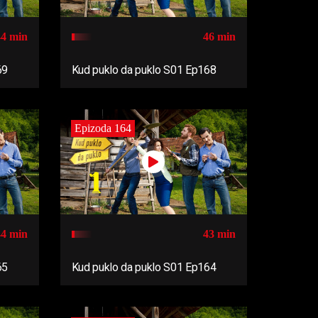
44 min
46 min
69
Kud puklo da puklo S01 Ep168
Epizoda 164
44 min
43 min
65
Kud puklo da puklo S01 Ep164