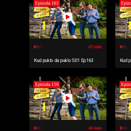
Epizoda 163
Epiz
43 min
Kud puklo da puklo S01 Ep163
Kud p
Epizoda 159
Epiz
44 min