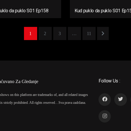
uklo da puklo S01 Ep158
Kud puklo da puklo S01 Ep1
1
2
3
…
11
Follow Us :
aćuvano Za Gledanje
shows on this platform are trademarks of, and all related images
is strictly prohibited. All rights reserved…
Sva prava zadržana.