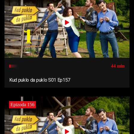
44 min
Kud puklo da puklo S01 Ep157
Epizoda 156