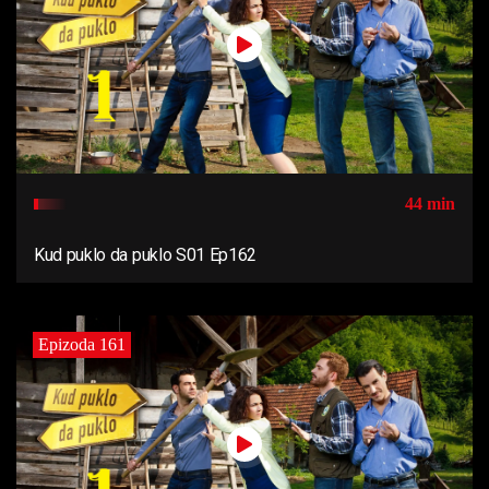
44 min
Kud puklo da puklo S01 Ep162
Epizoda 161