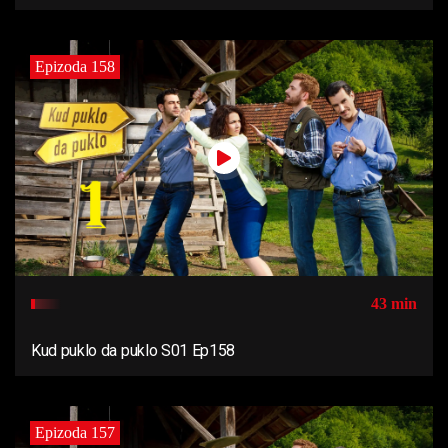
Epizoda 158
43 min
Kud puklo da puklo S01 Ep158
Epizoda 157