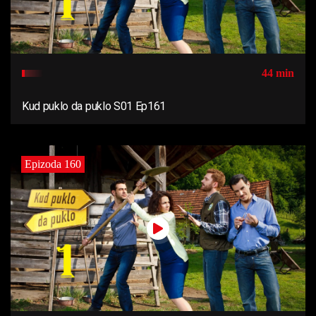
44 min
Kud puklo da puklo S01 Ep161
Epizoda 160