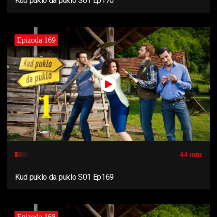
Kud puklo da puklo S01 Ep170
Epizoda 169
44 min
Kud puklo da puklo S01 Ep169
Epizoda 168