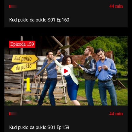
44 min
Kud puklo da puklo S01 Ep160
Epizoda 159
44 min
Kud puklo da puklo S01 Ep159