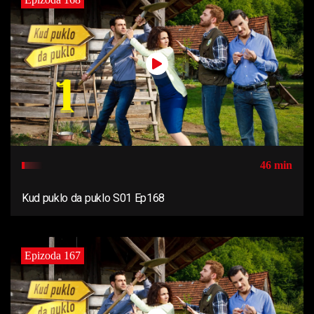
46 min
Kud puklo da puklo S01 Ep168
Epizoda 167