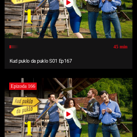
45 min
Kud puklo da puklo S01 Ep167
Epizoda 166