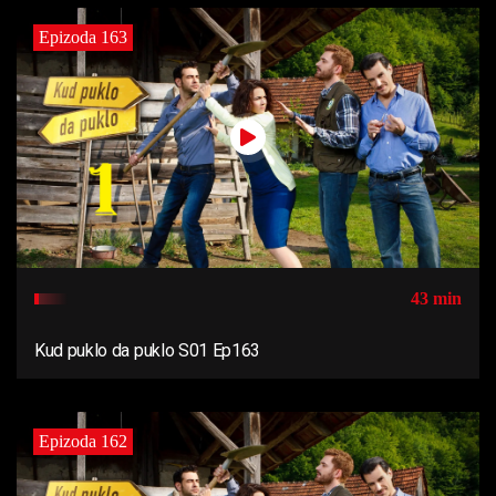
Epizoda 163
43 min
Kud puklo da puklo S01 Ep163
Epizoda 162