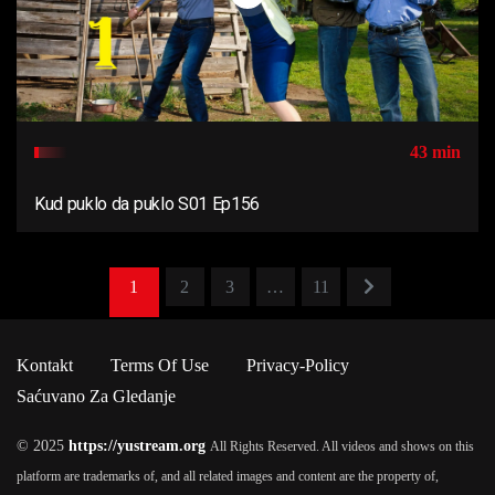
43 min
Kud puklo da puklo S01 Ep156
1
2
3
…
11
Kontakt
Terms Of Use
Privacy-Policy
Saćuvano Za Gledanje
© 2025
https://yustream.org
All Rights Reserved. All videos and shows on this
platform are trademarks of, and all related images and content are the property of,