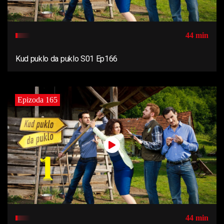
44 min
Kud puklo da puklo S01 Ep166
Epizoda 165
44 min