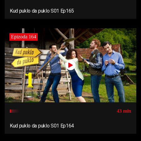
Kud puklo da puklo S01 Ep165
Epizoda 164
43 min
Kud puklo da puklo S01 Ep164