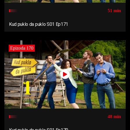
51 min
Kud puklo da puklo S01 Ep171
Epizoda 170
48 min