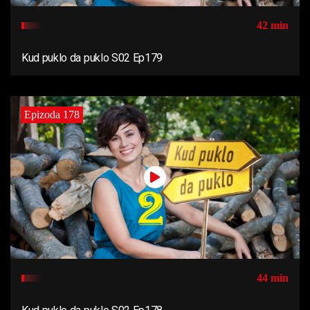
42 min
Kud puklo da puklo S02 Ep179
Epizoda 178
44 min