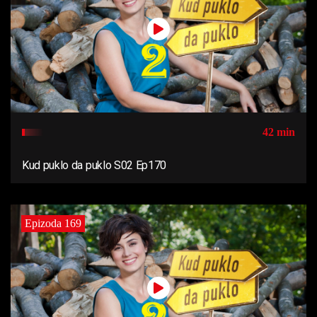
42 min
Kud puklo da puklo S02 Ep170
Epizoda 169