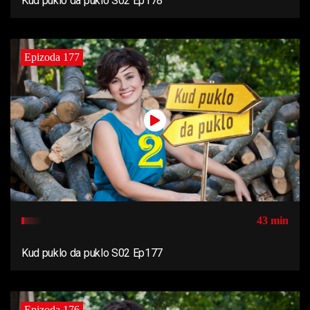
Kud puklo da puklo S02 Ep178
Epizoda 177
43 min
Kud puklo da puklo S02 Ep177
Epizoda 176