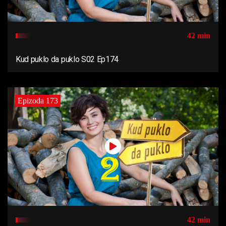
42 min
Kud puklo da puklo S02 Ep174
Epizoda 173
42 min