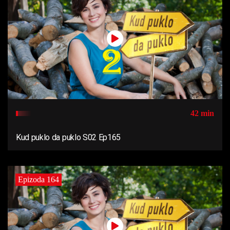
42 min
Kud puklo da puklo S02 Ep165
Epizoda 164