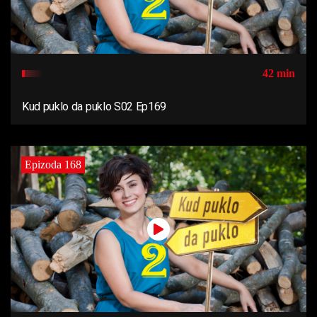
42 min
Kud puklo da puklo S02 Ep169
Epizoda 168