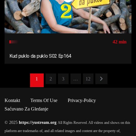
42 min
Kud puklo da puklo S02 Ep164
1
2
3
…
12
Kontakt
Terms Of Use
Privacy-Policy
Saćuvano Za Gledanje
© 2025
https://yustream.org
All Rights Reserved. All videos and shows on this
platform are trademarks of, and all related images and content are the property of,