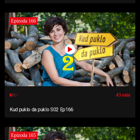
Epizoda 166
43 min
Kud puklo da puklo S02 Ep166
Epizoda 165