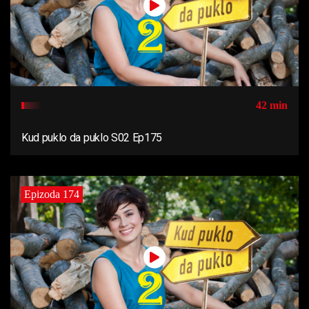
42 min
Kud puklo da puklo S02 Ep175
Epizoda 174