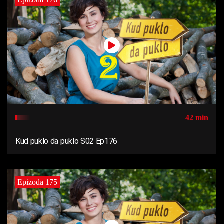
42 min
Kud puklo da puklo S02 Ep176
Epizoda 175