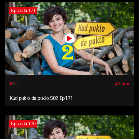
Epizoda 171
42 min
Kud puklo da puklo S02 Ep171
Epizoda 170