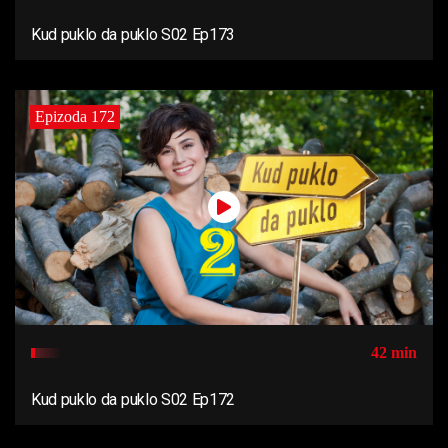
Kud puklo da puklo S02 Ep173
Epizoda 172
42 min
Kud puklo da puklo S02 Ep172