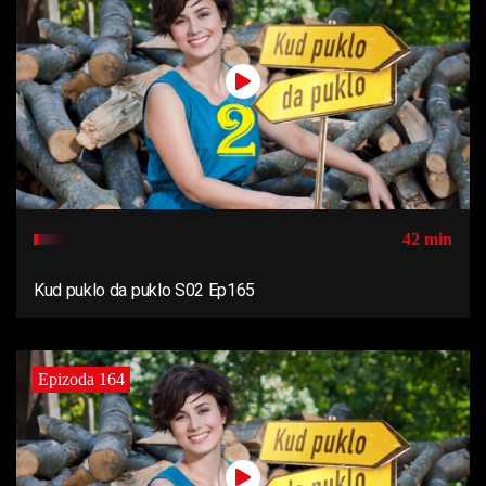
42 min
Kud puklo da puklo S02 Ep165
Epizoda 164