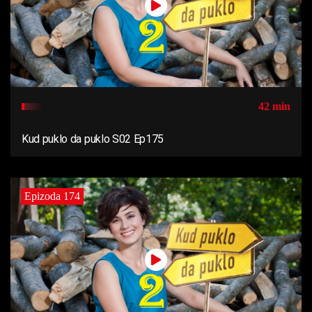
42 min
Kud puklo da puklo S02 Ep175
Epizoda 174