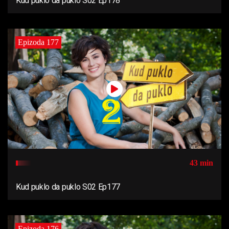
Kud puklo da puklo S02 Ep178
Epizoda 177
43 min
Kud puklo da puklo S02 Ep177
Epizoda 176