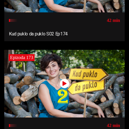
42 min
Kud puklo da puklo S02 Ep174
Epizoda 173
42 min