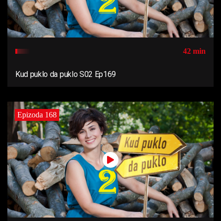
42 min
Kud puklo da puklo S02 Ep169
Epizoda 168