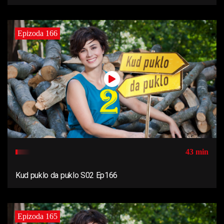
Epizoda 166
43 min
Kud puklo da puklo S02 Ep166
Epizoda 165