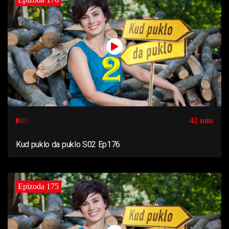
42 min
Kud puklo da puklo S02 Ep176
Epizoda 175