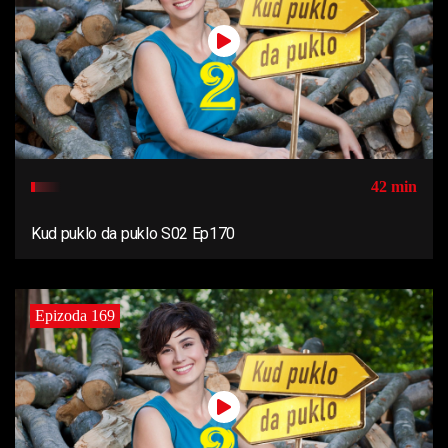
42 min
Kud puklo da puklo S02 Ep170
Epizoda 169