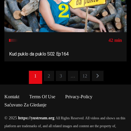
42 min
Kud puklo da puklo S02 Ep164
1
2
3
…
12
Kontakt
Terms Of Use
Privacy-Policy
Saćuvano Za Gledanje
© 2025
https://yustream.org
All Rights Reserved. All videos and shows on this
platform are trademarks of, and all related images and content are the property of,