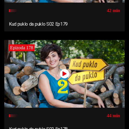
42 min
Kud puklo da puklo S02 Ep179
Epizoda 178
44 min