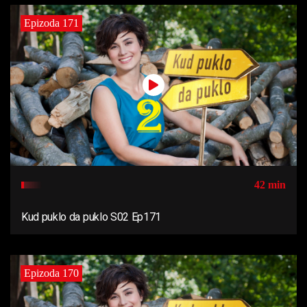
Epizoda 171
42 min
Kud puklo da puklo S02 Ep171
Epizoda 170