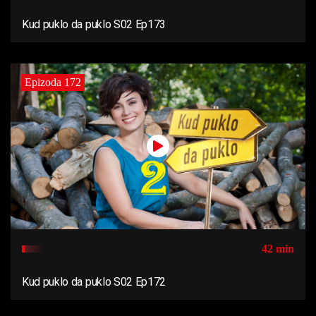
Kud puklo da puklo S02 Ep173
Epizoda 172
42 min
Kud puklo da puklo S02 Ep172