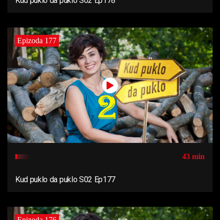
Kud puklo da puklo S02 Ep178
Epizoda 177
43 min
Kud puklo da puklo S02 Ep177
Epizoda 176