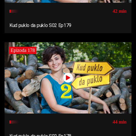
42 min
Kud puklo da puklo S02 Ep179
Epizoda 178
44 min