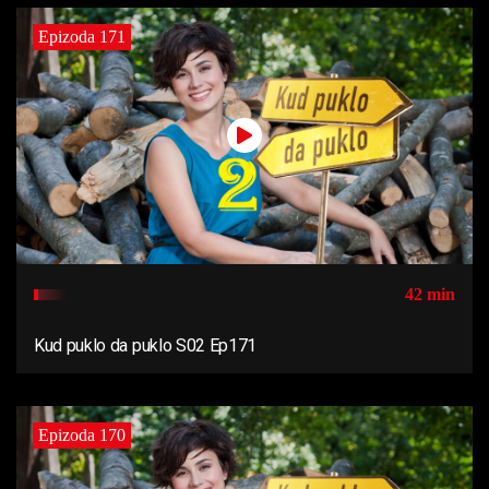
Epizoda 171
42 min
Kud puklo da puklo S02 Ep171
Epizoda 170