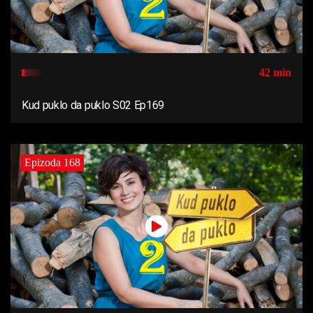
42 min
Kud puklo da puklo S02 Ep169
Epizoda 168