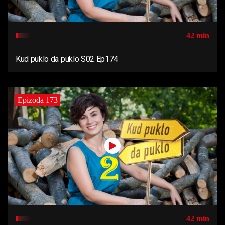
42 min
Kud puklo da puklo S02 Ep174
Epizoda 173
42 min