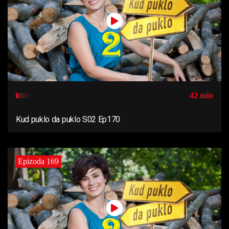
42 min
Kud puklo da puklo S02 Ep170
Epizoda 169