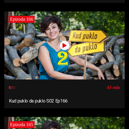
Epizoda 166
43 min
Kud puklo da puklo S02 Ep166
Epizoda 165