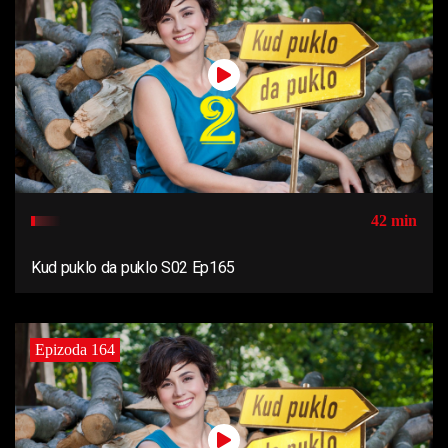
42 min
Kud puklo da puklo S02 Ep165
Epizoda 164