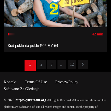
42 min
Kud puklo da puklo S02 Ep164
1
2
3
…
12
Kontakt
Terms Of Use
Privacy-Policy
Saćuvano Za Gledanje
© 2025
https://yustream.org
All Rights Reserved. All videos and shows on this
platform are trademarks of, and all related images and content are the property of,