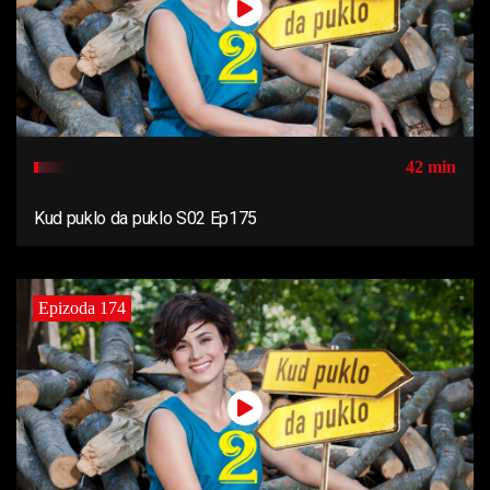
42 min
Kud puklo da puklo S02 Ep175
Epizoda 174