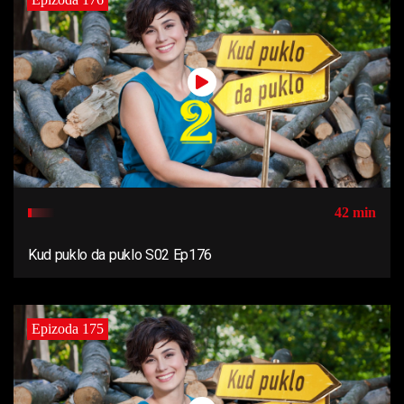
42 min
Kud puklo da puklo S02 Ep176
Epizoda 175