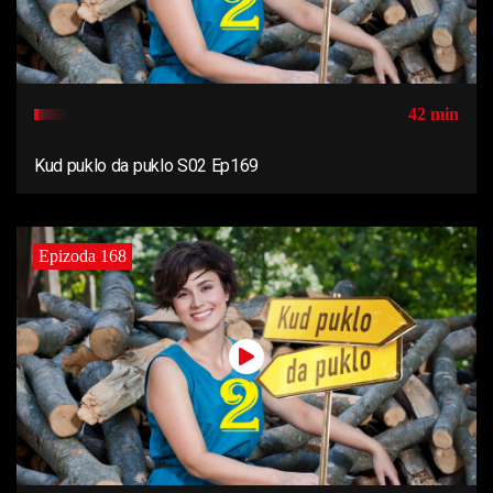
42 min
Kud puklo da puklo S02 Ep169
Epizoda 168