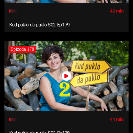
42 min
Kud puklo da puklo S02 Ep179
Epizoda 178
44 min