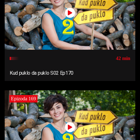
42 min
Kud puklo da puklo S02 Ep170
Epizoda 169