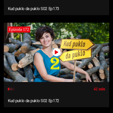
Kud puklo da puklo S02 Ep173
Epizoda 172
42 min
Kud puklo da puklo S02 Ep172