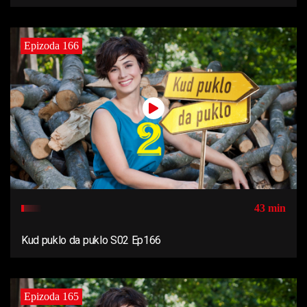
Epizoda 166
43 min
Kud puklo da puklo S02 Ep166
Epizoda 165