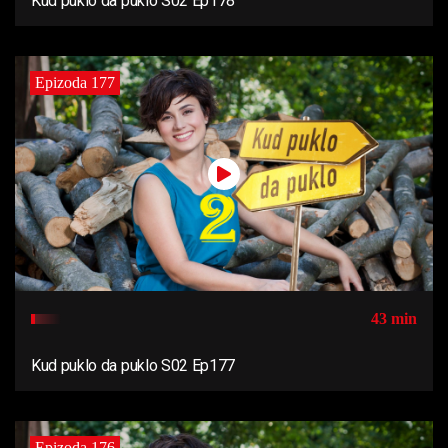
Kud puklo da puklo S02 Ep178
Epizoda 177
43 min
Kud puklo da puklo S02 Ep177
Epizoda 176