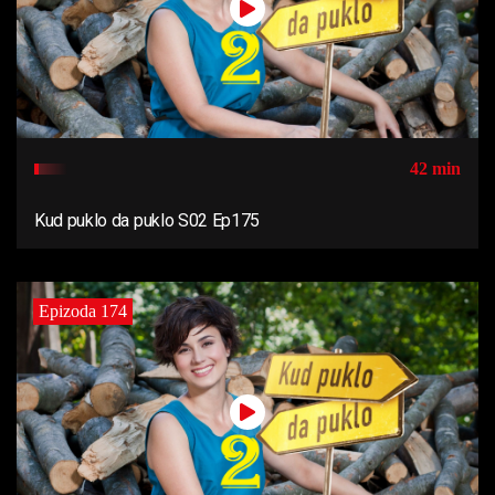
42 min
Kud puklo da puklo S02 Ep175
Epizoda 174