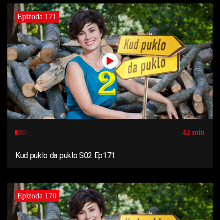
Epizoda 171
42 min
Kud puklo da puklo S02 Ep171
Epizoda 170