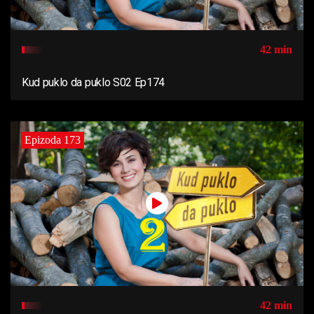
42 min
Kud puklo da puklo S02 Ep174
Epizoda 173
42 min