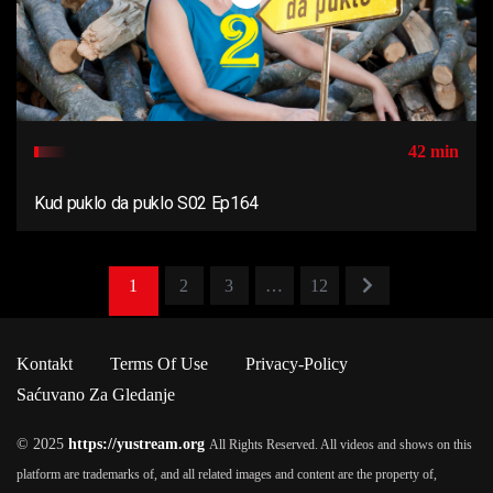
42 min
Kud puklo da puklo S02 Ep164
1
2
3
…
12
Kontakt
Terms Of Use
Privacy-Policy
Saćuvano Za Gledanje
© 2025
https://yustream.org
All Rights Reserved. All videos and shows on this
platform are trademarks of, and all related images and content are the property of,