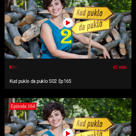
42 min
Kud puklo da puklo S02 Ep165
Epizoda 164