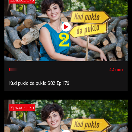
42 min
Kud puklo da puklo S02 Ep176
Epizoda 175