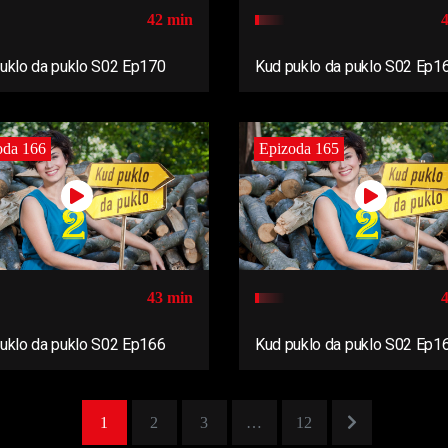
42 min
uklo da puklo S02 Ep170
Kud puklo da puklo S02 Ep1
oda 166
Epizoda 165
43 min
uklo da puklo S02 Ep166
Kud puklo da puklo S02 Ep1
1
2
3
…
12