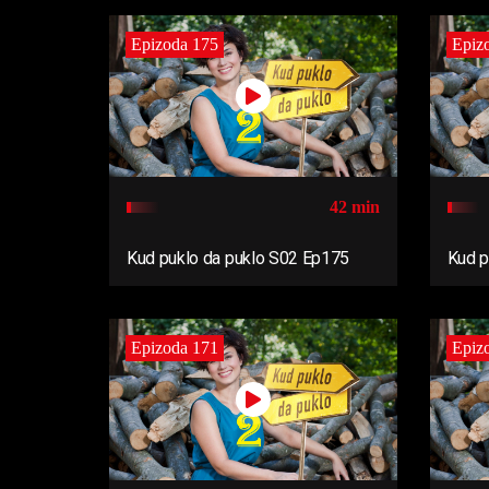
Epizoda 175
Epiz
42 min
Kud puklo da puklo S02 Ep175
Kud p
Epizoda 171
Epiz