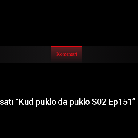
Komentari
isati “Kud puklo da puklo S02 Ep151”