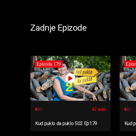
Zadnje Epizode
Epizoda 179
Epiz
42 min
Kud puklo da puklo S02 Ep179
Kud p