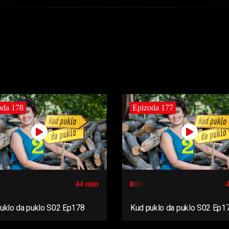
oda 178
Epizoda 177
44 min
uklo da puklo S02 Ep178
Kud puklo da puklo S02 Ep1