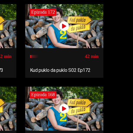
Epizoda 172
42 min
42 min
73
Kud puklo da puklo S02 Ep172
Epizoda 168