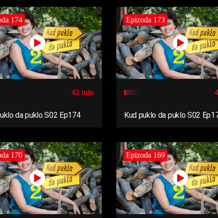
oda 174
Epizoda 173
42 min
uklo da puklo S02 Ep174
Kud puklo da puklo S02 Ep1
oda 170
Epizoda 169