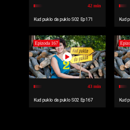
42 min
Kud puklo da puklo S02 Ep171
Kud p
Epizoda 167
Epiz
43 min
Kud puklo da puklo S02 Ep167
Kud p