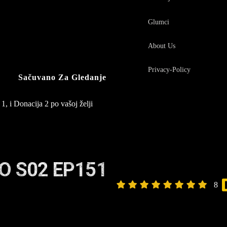
Glumci
About Us
Privacy-Policy
Sačuvano Za Gledanje
1, i Donacija 2 po vašoj želji
O S02 EP151
8