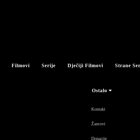
Filmovi
Serije
Dječiji Filmovi
Strane Ser
Ostalo
Kontakt
Žanrovi
Donacije