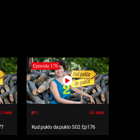
Epizoda 176
43 min
42 min
77
Kud puklo da puklo S02 Ep176