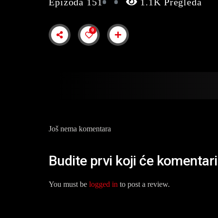
Epizoda 151
1.1K Pregleda
0
Još nema komentara
Budite prvi koji će komentar
You must be
logged in
to post a review.