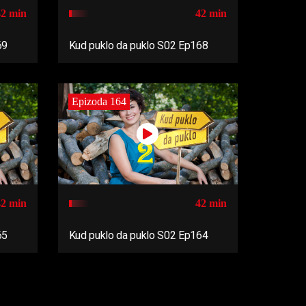
42 min
42 min
69
Kud puklo da puklo S02 Ep168
Epizoda 164
42 min
42 min
65
Kud puklo da puklo S02 Ep164