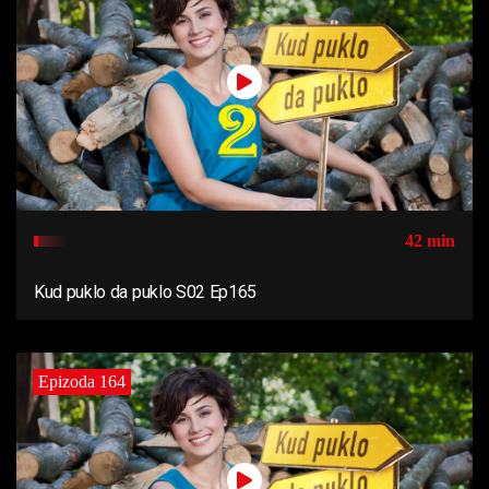
42 min
Kud puklo da puklo S02 Ep165
Epizoda 164