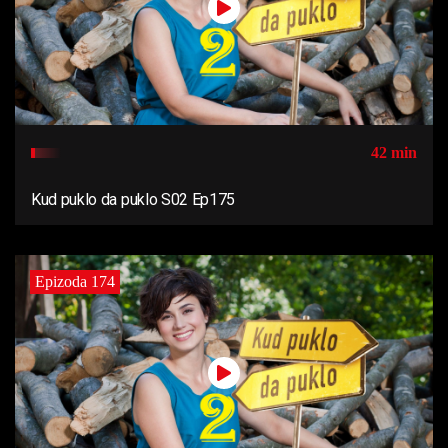
42 min
Kud puklo da puklo S02 Ep175
Epizoda 174