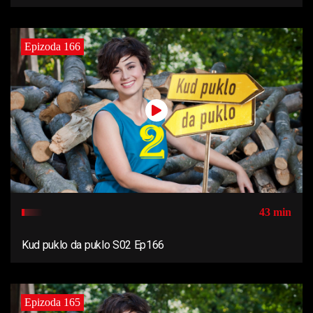
Epizoda 166
43 min
Kud puklo da puklo S02 Ep166
Epizoda 165