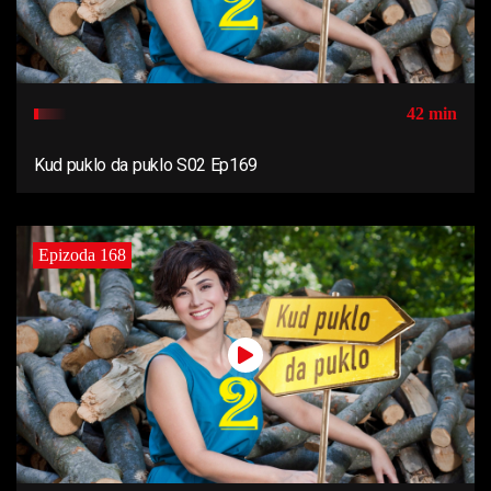
42 min
Kud puklo da puklo S02 Ep169
Epizoda 168