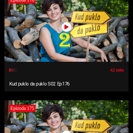
42 min
Kud puklo da puklo S02 Ep176
Epizoda 175