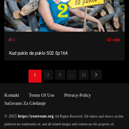
42 min
Kud puklo da puklo S02 Ep164
1
2
3
…
12
Kontakt
Terms Of Use
Privacy-Policy
Saćuvano Za Gledanje
© 2025
https://yustream.org
All Rights Reserved. All videos and shows on this
platform are trademarks of, and all related images and content are the property of,