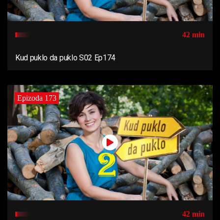
42 min
Kud puklo da puklo S02 Ep174
Epizoda 173
42 min