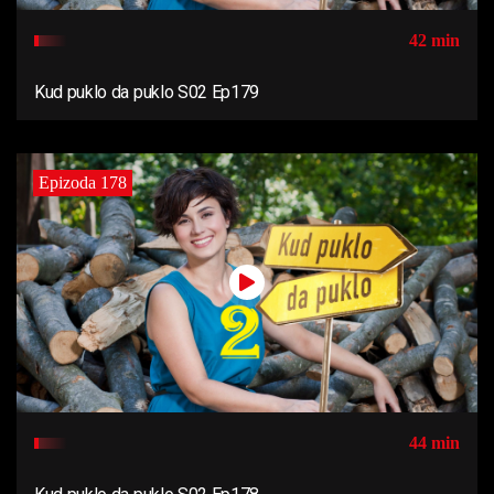
42 min
Kud puklo da puklo S02 Ep179
Epizoda 178
44 min