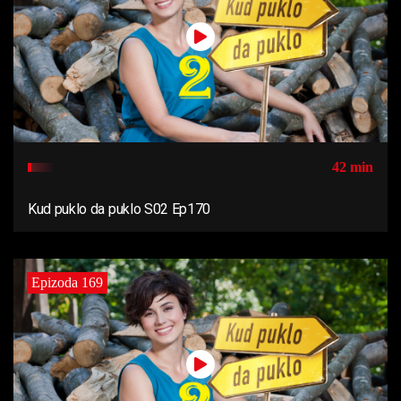
42 min
Kud puklo da puklo S02 Ep170
Epizoda 169