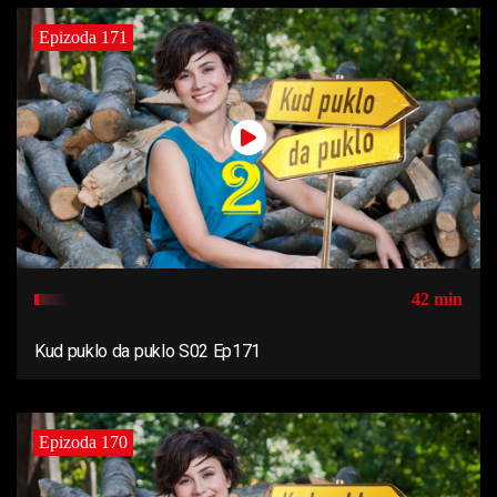
Epizoda 171
42 min
Kud puklo da puklo S02 Ep171
Epizoda 170