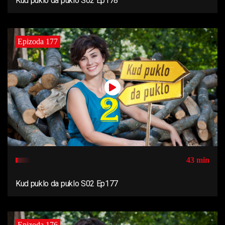
Kud puklo da puklo S02 Ep178
Epizoda 177
43 min
Kud puklo da puklo S02 Ep177
Epizoda 176