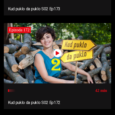
Kud puklo da puklo S02 Ep173
Epizoda 172
42 min
Kud puklo da puklo S02 Ep172