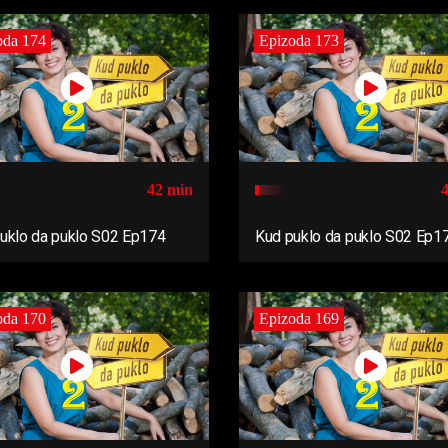
oda 174
Epizoda 173
42 min
uklo da puklo S02 Ep174
Kud puklo da puklo S02 Ep1
oda 170
Epizoda 169