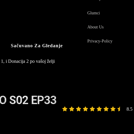
Glumci
About Us
Privacy-Policy
Sačuvano Za Gledanje
1, i Donacija 2 po vašoj želji
O S02 EP33
8.5