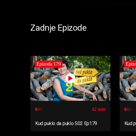
Zadnje Epizode
Epizoda 179
Epiz
42 min
Kud puklo da puklo S02 Ep179
Kud p