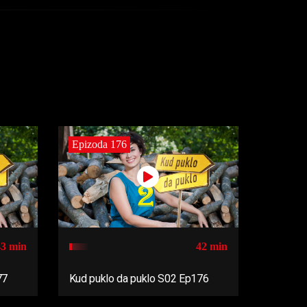
Epizoda 176
43 min
42 min
77
Kud puklo da puklo S02 Ep176