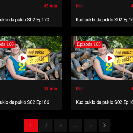
42 min
uklo da puklo S02 Ep170
Kud puklo da puklo S02 Ep1
oda 166
Epizoda 165
43 min
uklo da puklo S02 Ep166
Kud puklo da puklo S02 Ep1
1
2
3
…
12