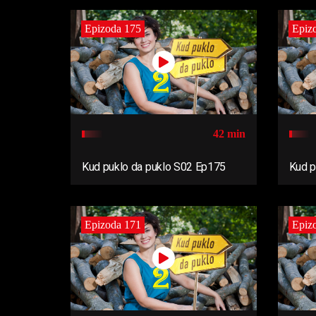
Epizoda 175
Epiz
42 min
Kud puklo da puklo S02 Ep175
Kud p
Epizoda 171
Epiz