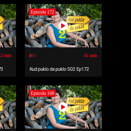
Epizoda 172
42 min
42 min
73
Kud puklo da puklo S02 Ep172
Epizoda 168