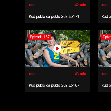
42 min
Kud puklo da puklo S02 Ep171
Kud p
Epizoda 167
Epiz
43 min
Kud puklo da puklo S02 Ep167
Kud p