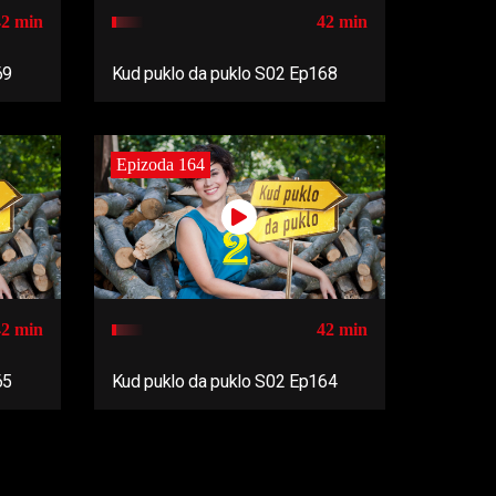
42 min
42 min
69
Kud puklo da puklo S02 Ep168
Epizoda 164
42 min
42 min
65
Kud puklo da puklo S02 Ep164