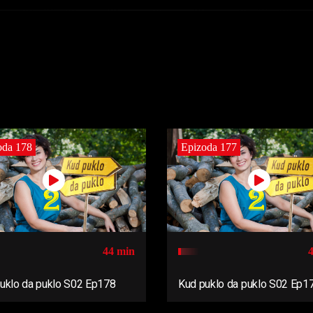
oda 178
Epizoda 177
44 min
uklo da puklo S02 Ep178
Kud puklo da puklo S02 Ep1