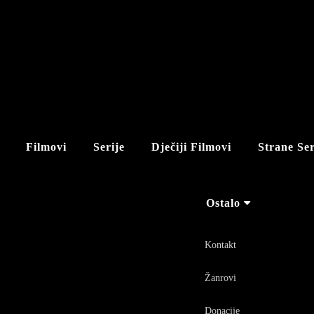
Filmovi
Serije
Dječiji Filmovi
Strane Ser
Ostalo
Kontakt
Žanrovi
Donacije