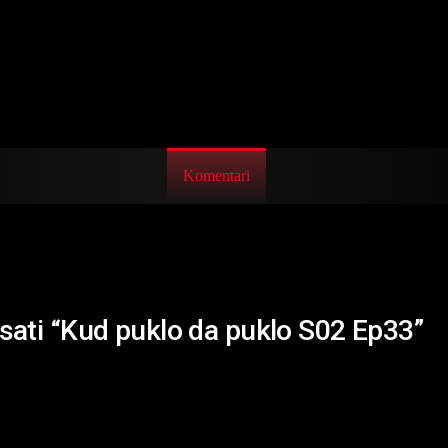
Komentari
isati “Kud puklo da puklo S02 Ep33”