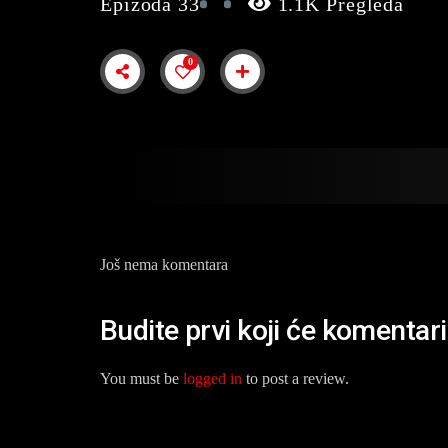
Epizoda 33
1.1K Pregleda
0
Još nema komentara
Budite prvi koji će komentar
You must be
logged in
to post a review.