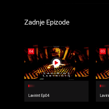
Zadnje Epizode
04
03
Lavirint Ep04
Lavir