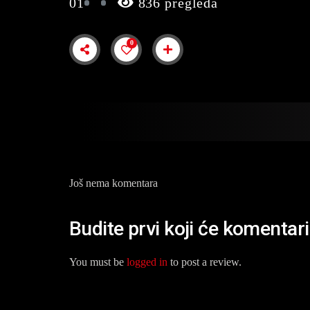
01
836 pregleda
0
Još nema komentara
Budite prvi koji će komentari
You must be
logged in
to post a review.