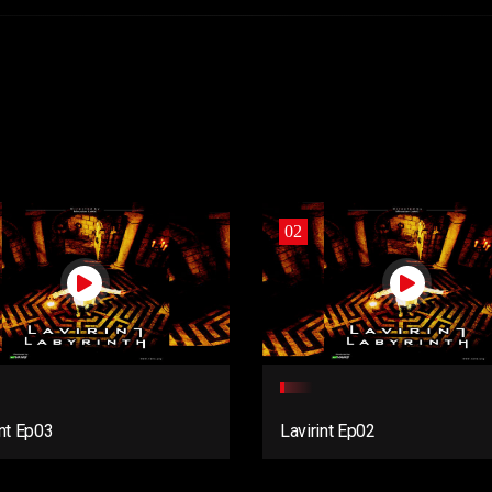
02
int Ep03
Lavirint Ep02