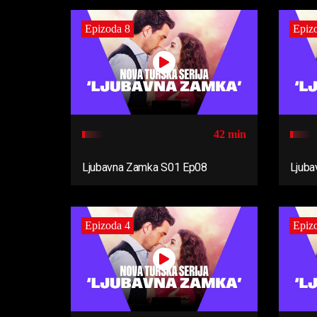
Epizoda 8
Epiz
42 min
Ljubavna Zamka S01 Ep08
Ljuba
Epizoda 4
Epiz