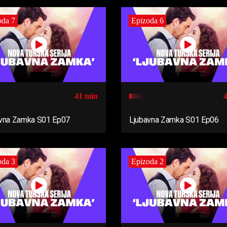
oda 7
Epizoda 6
41 min
vna Zamka S01 Ep07
Ljubavna Zamka S01 Ep06
oda 3
Epizoda 2