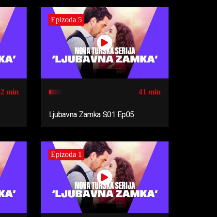
Epizoda 5
42 min
41 min
Ljubavna Zamka S01 Ep05
Epizoda 1