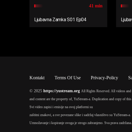
41 min
Ljubavna Zamka S01 Ep04
Ljuba
Kontakt
Terms Of Use
Privacy-Policy
S
© 2025
https://yustream.org
All Rights Reserved. All videos and 
and content are the property of, YuStream-a. Duplication and copy of this 
Svi video zapisi i emisije na ovoj platformi su
zaštitni znakovi, a sve povezane slike i sadržaj vlasništvo su YuStream-a.
Umnožavanje i kopiranje ovoga je strogo zabranjeno. Sva prava zadržana.