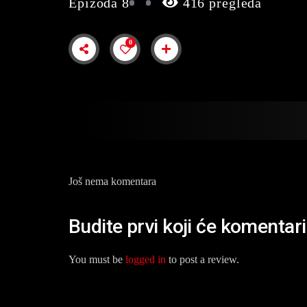
Epizoda 8
416 pregleda
0
Još nema komentara
Budite prvi koji će komenta
You must be
logged in
to post a review.