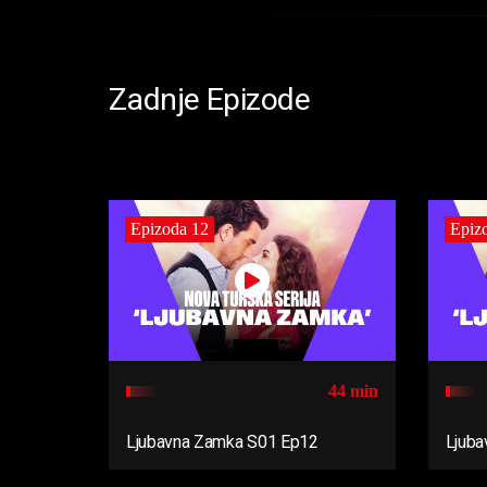
Zadnje Epizode
Epizoda 12
Epiz
44 min
Ljubavna Zamka S01 Ep12
Ljuba