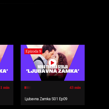
Epizoda 9
41 min
43 min
Ljubavna Zamka S01 Ep09