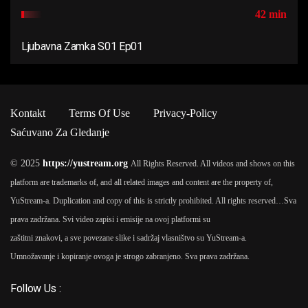
42 min
Ljubavna Zamka S01 Ep01
Kontakt
Terms Of Use
Privacy-Policy
Saćuvano Za Gledanje
© 2025
https://yustream.org
All Rights Reserved. All videos and shows on this
platform are trademarks of, and all related images and content are the property of,
YuStream-a. Duplication and copy of this is strictly prohibited. All rights reserved…
Sva
prava zadržana. Svi video zapisi i emisije na ovoj platformi su
zaštitni znakovi, a sve povezane slike i sadržaj vlasništvo su YuStream-a.
Umnožavanje i kopiranje ovoga je strogo zabranjeno. Sva prava zadržana.
Follow Us :